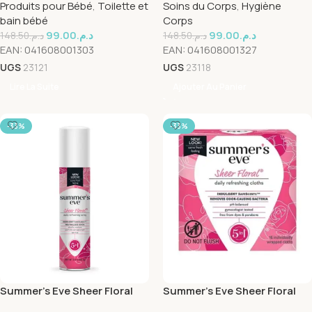
Produits pour Bébé
,
Toilette et
Soins du Corps
,
Hygiène
bain bébé
Corps
99.00
د.م.
99.00
د.م.
148.50
د.م.
148.50
د.م.
EAN:
041608001303
EAN:
041608001327
UGS
23121
UGS
23118
Lire La Suite
Ajouter Au Panier
-33%
-33%
Summer’s Eve Sheer Floral
Summer’s Eve Sheer Floral
Freshening Spray 56.7g
Cleansing Cloths 16 Unités