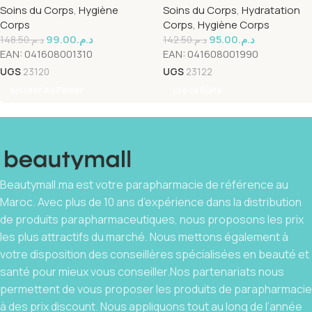
Soins du Corps
,
Hygiène
Soins du Corps
,
Hydratation
Corps
Corps
,
Hygiène Corps
99.00
د.م.
95.00
د.م.
148.50
د.م.
142.50
د.م.
EAN:
041608001310
EAN:
041608001990
UGS
23120
UGS
23122
Ajouter Au Panier
Lire La Suite
Beautymall.ma est votre parapharmacie de référence au
Maroc. Avec plus de 10 ans d’expérience dans la distribution
de produits parapharmaceutiques, nous proposons les prix
les plus attractifs du marché. Nous mettons également à
votre disposition des conseillères spécialisées en beauté et
santé pour mieux vous conseiller.Nos partenariats nous
permettent de vous proposer les produits de parapharmacie
à des prix discount. Nous appliquons tout au long de l’année