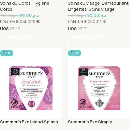
Soins du Corps
,
Hygiène
Soins du Visage
,
Démaquillant
,
Corps
Lingettes
,
Soins Visage
99.00
د.م.
95.00
د.م.
148.50
د.م.
142.50
د.م.
EAN:
041608002690
EAN:
041608001136
UGS
23119
UGS
23171
Ajouter Au Panier
Ajouter Au Panier
-33%
-33%
Summer’s Eve Island Splash
Summer’s Eve Simply
Cleansing 16 Cloths
Sensitive Cleansing 16