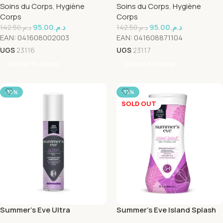
Soins du Corps
,
Hygiène
Soins du Corps
,
Hygiène
Cloths
Corps
Corps
95.00
د.م.
95.00
د.م.
142.50
د.م.
142.50
د.م.
EAN:
041608002003
EAN:
041608871104
UGS
23116
UGS
23117
Ajouter Au Panier
Ajouter Au Panier
-33%
-33%
SOLD OUT
Summer’s Eve Ultra
Summer’s Eve Island Splash
Freshening Spray 56.7g
Cleansing Wash 266ml