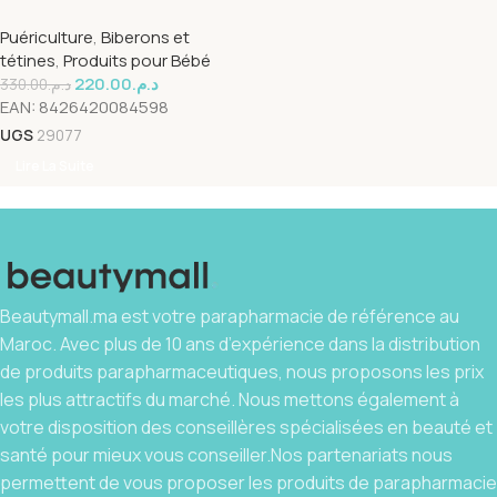
Colique Ultra Soft +0m
Puériculture
,
Biberons et
180ml
tétines
,
Produits pour Bébé
220.00
د.م.
330.00
د.م.
EAN:
8426420084598
UGS
29077
Lire La Suite
Beautymall.ma est votre parapharmacie de référence au
Maroc. Avec plus de 10 ans d’expérience dans la distribution
de produits parapharmaceutiques, nous proposons les prix
les plus attractifs du marché. Nous mettons également à
votre disposition des conseillères spécialisées en beauté et
santé pour mieux vous conseiller.Nos partenariats nous
permettent de vous proposer les produits de parapharmacie