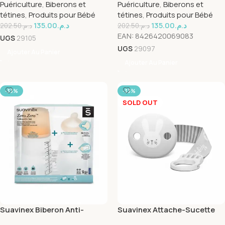
Puériculture
,
Biberons et
Puériculture
,
Biberons et
Lent +0m 150 GY L2
Lent +0M Gris 150ml
tétines
,
Produits pour Bébé
tétines
,
Produits pour Bébé
135.00
د.م.
135.00
د.م.
202.50
د.م.
202.50
د.م.
EAN:
8426420069083
UGS
29105
UGS
29097
Ajouter Au Panier
Ajouter Au Panier
-33%
-33%
SOLD OUT
Suavinex Biberon Anti-
Suavinex Attache-Sucette
Colique+Rechange
Ruban +0m GY L2