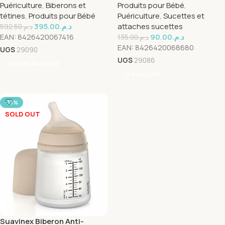
Puériculture
,
Biberons et
Produits pour Bébé
,
Tetine+Rechange Poche
tétines
,
Produits pour Bébé
Puériculture
,
Sucettes et
270ml
395.00
د.م.
attaches sucettes
592.50
د.م.
EAN:
8426420067416
90.00
د.م.
135.00
د.م.
EAN:
8426420068680
UGS
29090
UGS
29086
Ajouter Au Panier
Lire La Suite
-33%
SOLD OUT
Suavinex Biberon Anti-