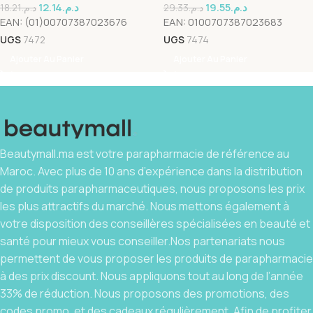
12.14
د.م.
19.55
د.م.
18.21
د.م.
29.33
د.م.
EAN:
(01)00707387023676
EAN:
0100707387023683
UGS
7472
UGS
7474
Ajouter Au Panier
Ajouter Au Panier
Beautymall.ma est votre parapharmacie de référence au
Maroc. Avec plus de 10 ans d’expérience dans la distribution
de produits parapharmaceutiques, nous proposons les prix
les plus attractifs du marché. Nous mettons également à
votre disposition des conseillères spécialisées en beauté et
santé pour mieux vous conseiller.Nos partenariats nous
permettent de vous proposer les produits de parapharmacie
à des prix discount. Nous appliquons tout au long de l’année
33% de réduction. Nous proposons des promotions, des
codes promo, et des cadeaux régulièrement. Afin de profiter