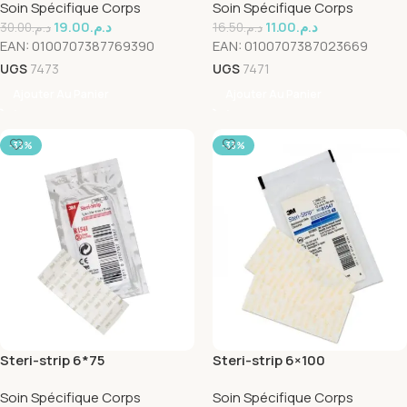
Soin Spécifique Corps
Soin Spécifique Corps
19.00
د.م.
11.00
د.م.
30.00
د.م.
16.50
د.م.
EAN:
0100707387769390
EAN:
0100707387023669
UGS
7473
UGS
7471
Ajouter Au Panier
Ajouter Au Panier
-33%
-33%
Steri-strip 6*75
Steri-strip 6×100
Soin Spécifique Corps
Soin Spécifique Corps