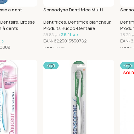
sse a dent
Sensodyne Dentifrice Multi
Sensod
encives
Blancheur 50ml
Blanc
-Dentaire
,
Brosse
Dentifrices
,
Dentifrice blancheur
,
Dentif
s à dents
Produits Bucco-Dentaire
Produi
36.11
د.م.
55.85
د.م.
78.20
.م
د.
EAN:
6223013530782
EAN:
6
90008
UGS
23422
UGS
2
-35%
-34%
SOLD