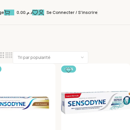
0.00
د.م.
Se Connecter / S'inscrire
ge
-35%