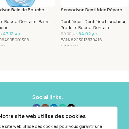
dyne Bain de Bouche
Sensodyne Dentifrice Répare
e Fraiche 500ml
protège Blancheur 75ml
ts Bucco-Dentaire
,
Bains
Dentifrices
,
Dentifrice blancheur
,
uche
Produits Bucco-Dentaire
47.12
د.م.
64.02
د.م.
د.
99.00
د.م.
094905001306
EAN:
6223013530416
632
UGS
7172
Social links:
 10 87
Notre site web utilise des cookies
Samedi : 9h à
Ce site web utilise des cookies pour vous garantir une