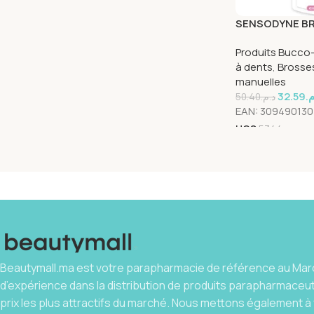
SENSODYNE BR
PRECISION EX
Produits Bucco
à dents
,
Brosse
manuelles
32.59
.م
50.40
د.م.
EAN:
309490130
UGS
5344
Beautymall.ma est votre parapharmacie de référence au Maro
d’expérience dans la distribution de produits parapharmaceu
prix les plus attractifs du marché. Nous mettons également à 