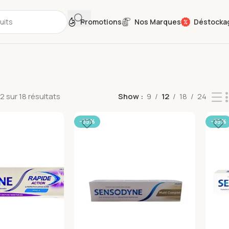
Promotions
Nos Marques
Déstocka
2 sur 18 résultats
Show
9
12
18
24
-35%
-35%