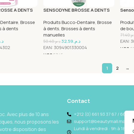
OSSE A DENTS
SENSODYNE BROSSE A DENTS
Senso
TRA SOUPLE
PRECISION MEDIUM
Menth
-Dentaire
,
Brosse
Produits Bucco-Dentaire
,
Brosse
Produi
s à dents
à dents
,
Brosses à dents
de bo
manuelles
71.40
.م
د.
32.59
د.م.
EAN:
3
50.40
د.م.
4302
EAN:
3094901330004
UGS
8
UGS
5345
1
2
→
Contact
c. Avec plus de 10 ans
+212 (0) 661 93 37 67 / 662 69
support@beautymall.ma
tiques, nous proposons les
Lundi à vendredi : 9h à 18h - 
votre disposition des