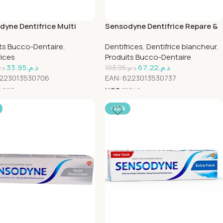
yne Dentifrice Multi
Sensodyne Dentifrice Repare &
et 50ml
Protege Extra Fresh 75ml
ts Bucco-Dentaire
,
Dentifrices
,
Dentifrice blancheur
,
rices
Produits Bucco-Dentaire
33.95
د.م.
67.22
د.م.
د.
103.95
د.م.
223013530706
EAN:
6223013530737
4983
UGS
31746
-35%