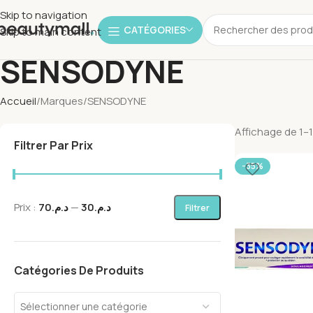
Skip to navigation
CATÉGORIES
Skip to main content
SENSODYNE
Accueil
Marques
SENSODYNE
Affichage de 1–1
Filtrer Par Prix
-35%
Prix :
د.م.70
—
د.م.30
Filtrer
Catégories De Produits
Sélectionner une catégorie