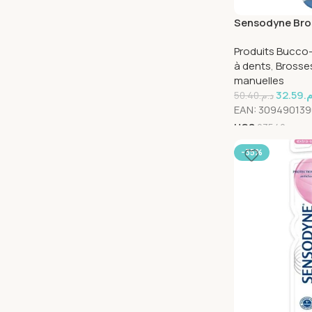
Sensodyne Bro
Souple Soins G
Produits Bucco
à dents
,
Brosse
manuelles
32.59
.م
50.40
د.م.
EAN:
30949013
UGS
23540
-35%