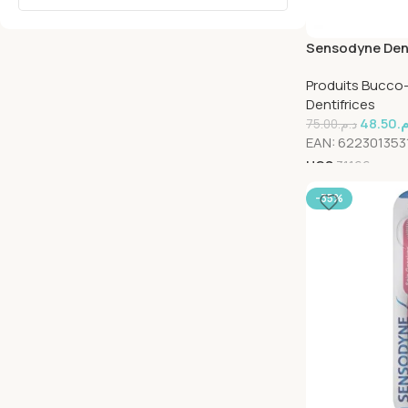
Sensodyne Dent
Action Menthe
Produits Bucco
Dentifrices
48.50
.م
75.00
د.م.
EAN:
622301353
UGS
31166
-35%