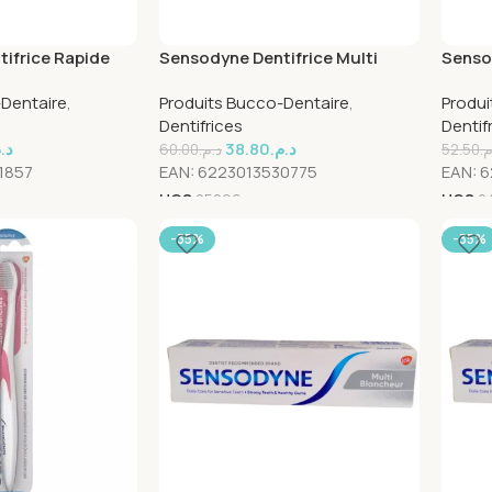
ifrice Rapide
Sensodyne Dentifrice Multi
Sensod
 75ml
Complet 100ml
Compl
-Dentaire
,
Produits Bucco-Dentaire
,
Produi
Dentifrices
Dentif
د.
38.80
د.م.
60.00
د.م.
52.50
.م
1857
EAN:
6223013530775
EAN:
6
UGS
25296
UGS
2
-35%
-35%