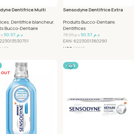
yne Dentifrice Multi
Sensodyne Dentifrice Extra
heur 100ml
Fresh 100ml
rices
,
Dentifrice blancheur
,
Produits Bucco-Dentaire
,
ts Bucco-Dentaire
Dentifrices
50.57
د.م.
50.57
د.م.
د.
78.20
د.م.
223013530751
EAN:
6223001380290
3423
UGS
28685
-35%
 OUT