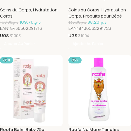
Soins du Corps
,
Hydratation
Soins du Corps
,
Hydratation
Corps
Corps
,
Produits pour Bébé
109.76
د.م.
88.20
د.م.
168.00
د.م.
135.00
د.م.
EAN:
8436562291716
EAN:
8436562291723
UGS
31003
UGS
31004
Ajouter Au Panier
Ajouter Au Panier
-35%
-35%
Roofa Balm Baby 75g
Roofa No More Tangles