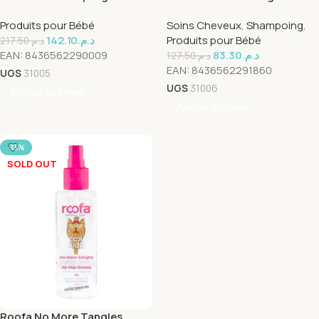
Shampoing Cool Kids 300ml
Produits pour Bébé
Soins Cheveux
,
Shampoing
,
142.10
د.م.
Produits pour Bébé
217.50
د.م.
EAN:
8436562290009
83.30
د.م.
127.50
د.م.
EAN:
8436562291860
UGS
31005
UGS
31006
Ajouter Au Panier
Ajouter Au Panier
-35%
SOLD OUT
Roofa No More Tangles