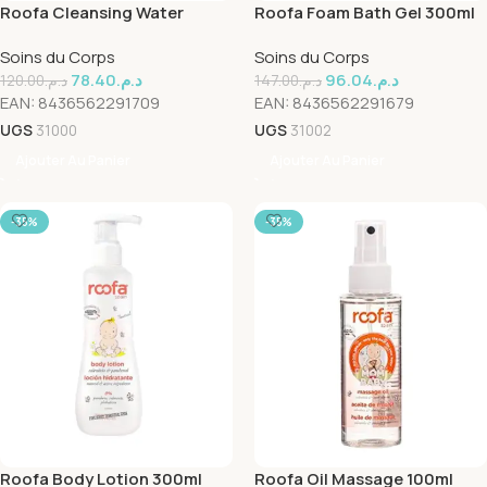
Roofa Cleansing Water
Roofa Foam Bath Gel 300ml
200ml
Soins du Corps
Soins du Corps
78.40
د.م.
96.04
د.م.
120.00
د.م.
147.00
د.م.
EAN:
8436562291709
EAN:
8436562291679
UGS
31000
UGS
31002
Ajouter Au Panier
Ajouter Au Panier
-35%
-35%
Roofa Body Lotion 300ml
Roofa Oil Massage 100ml