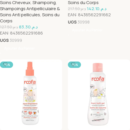
Soins Cheveux
,
Shampoing
,
Soins du Corps
Shampoings Antipelliculaire &
142.10
د.م.
217.50
د.م.
Soins Anti pellicules
,
Soins du
EAN:
8436562291662
Corps
UGS
30998
83.30
د.م.
127.50
د.م.
Ajouter Au Panier
EAN:
8436562291686
UGS
30999
Ajouter Au Panier
-35%
-35%