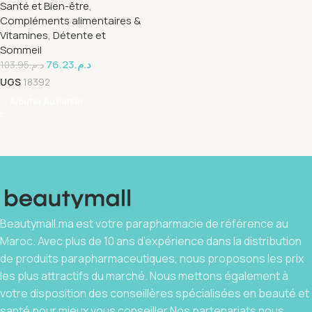
Santé et Bien-être
,
Compléments alimentaires &
Vitamines
,
Détente et
Sommeil
76.23
د.م.
103.95
د.م.
UGS
18392
Ajouter Au Panier
Beautymall.ma est votre parapharmacie de référence au
Maroc. Avec plus de 10 ans d’expérience dans la distribution
de produits parapharmaceutiques, nous proposons les prix
les plus attractifs du marché. Nous mettons également à
votre disposition des conseillères spécialisées en beauté et
santé pour mieux vous conseiller.Nos partenariats nous