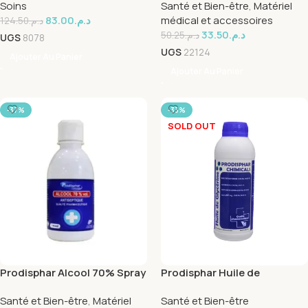
Soins
Santé et Bien-être
,
Matériel
83.00
د.م.
médical et accessoires
124.50
د.م.
33.50
د.م.
50.25
د.م.
UGS
8078
UGS
22124
Ajouter Au Panier
Ajouter Au Panier
-37%
-33%
SOLD OUT
Prodisphar Alcool 70% Spray
Prodisphar Huile de
50ml
Glycerine 1L
Santé et Bien-être
,
Matériel
Santé et Bien-être