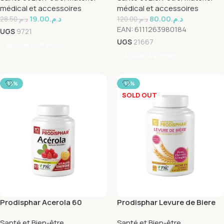
médical et accessoires
médical et accessoires
19.00
د.م.
80.00
د.م.
28.50
د.م.
120.00
د.م.
EAN:
6111263980184
UGS
9721
UGS
21667
Ajouter Au Panier
Ajouter Au Panier
-33%
-33%
SOLD OUT
Prodisphar Acerola 60
Prodisphar Levure de Biere
Gelules
120 Gelules
Santé et Bien-être
,
Santé et Bien-être
,