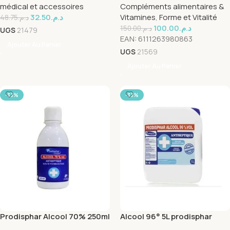
médical et accessoires
Compléments alimentaires &
32.50
د.م.
Vitamines
,
Forme et Vitalité
48.75
د.م.
100.00
د.م.
150.00
د.م.
UGS
21479
EAN:
6111263980863
Ajouter Au Panier
UGS
21569
Ajouter Au Panier
-33%
-33%
Prodisphar Alcool 70% 250ml
Alcool 96° 5L prodisphar