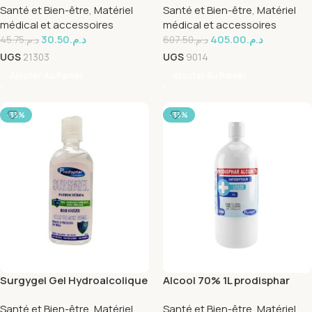
Santé et Bien-être
,
Matériel
Santé et Bien-être
,
Matériel
médical et accessoires
médical et accessoires
30.50
د.م.
405.00
د.م.
45.75
د.م.
607.50
د.م.
UGS
21303
UGS
9014
Ajouter Au Panier
Ajouter Au Panier
-33%
-33%
Surgygel Gel Hydroalcolique
Alcool 70% 1L prodisphar
Prodisphar 100ml
Santé et Bien-être
,
Matériel
Santé et Bien-être
,
Matériel