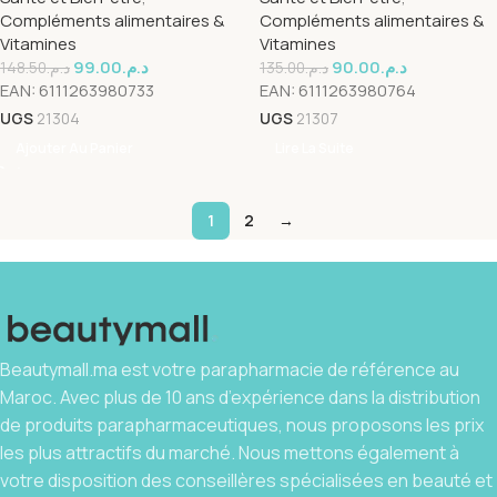
Compléments alimentaires &
Compléments alimentaires &
Vitamines
Vitamines
99.00
د.م.
90.00
د.م.
148.50
د.م.
135.00
د.م.
EAN:
6111263980733
EAN:
6111263980764
UGS
21304
UGS
21307
Ajouter Au Panier
Lire La Suite
1
2
→
Beautymall.ma est votre parapharmacie de référence au
Maroc. Avec plus de 10 ans d’expérience dans la distribution
de produits parapharmaceutiques, nous proposons les prix
les plus attractifs du marché. Nous mettons également à
votre disposition des conseillères spécialisées en beauté et