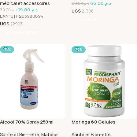
médical et accessoires
66.00
د.م.
99.00
د.م.
19.00
د.م.
30.00
د.م.
UGS
21398
EAN:
6111263980894
Lire La Suite
UGS
22903
Ajouter Au Panier
-33%
-33%
Alcool 70% Spray 250ml
Moringa 60 Gelules
Prodisphar
Prodisphar
Santé et Bien-être
,
Matériel
Santé et Bien-être
,