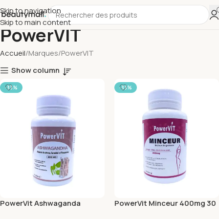
Skip to navigation
Skip to main content
PowerVIT
Accueil
Marques
PowerVIT
Show column
-33%
-33%
PowerVit Ashwaganda
PowerVit Minceur 400mg 30
300mg 60 Gelules
Gelules