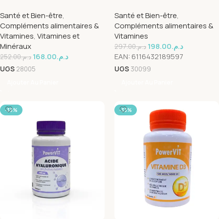
30 Capsules
Gelules
Santé et Bien-être
,
Santé et Bien-être
,
Compléments alimentaires &
Compléments alimentaires &
Vitamines
,
Vitamines et
Vitamines
Minéraux
198.00
د.م.
297.00
د.م.
168.00
د.م.
EAN:
6116432189597
252.00
د.م.
UGS
28005
UGS
30099
Ajouter Au Panier
Ajouter Au Panier
-33%
-33%