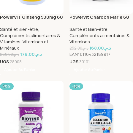
PowerVIT Ginseng 500mg 60
Powervit Chardon Marie 60
Gelules
Gelules
Santé et Bien-être
,
Santé et Bien-être
,
Compléments alimentaires &
Compléments alimentaires &
Vitamines
,
Vitamines et
Vitamines
Minéraux
168.00
د.م.
252.00
د.م.
179.00
د.م.
EAN:
6116432189917
268.50
د.م.
UGS
28008
UGS
30101
Ajouter Au Panier
Ajouter Au Panier
-33%
-33%