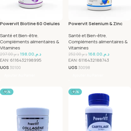
Powervit Biotine 60 Gelules
Powervit Selenium & Zinc
+A.C.E 60 Gelules
Santé et Bien-être
,
Santé et Bien-être
,
Compléments alimentaires &
Compléments alimentaires &
Vitamines
Vitamines
198.00
د.م.
168.00
د.م.
297.00
د.م.
252.00
د.م.
EAN:
6116432198995
EAN:
6116432188743
UGS
30100
UGS
30098
Ajouter Au Panier
Ajouter Au Panier
-33%
-33%