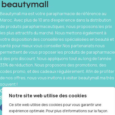
Beautymall.ma est votre parapharmacie de référence au
Maroc. Avec plus de 10 ans d’expérience dans la distribution
de produits parapharmaceutiques, nous proposons les prix
les plus attractifs du marché. Nous mettons également à
votre disposition des conseillères spécialisées en beauté et
santé pour mieux vous conseiller.Nos partenariats nous
permettent de vous proposer les produits de parapharmacie
à des prix discount. Nous appliquons tout au long de l’année
33% de réduction. Nous proposons des promotions, des
codes promo, et des cadeaux régulièrement. Afin de profiter
de nos offres, nous vous invitons à visiter beautymall.ma très
souvent !
Contact
Notre site web utilise des cookies
Social links:
Ce site web utilise des cookies pour vous garantir une
expérience optimale. Pour plus d'informations sur la façon