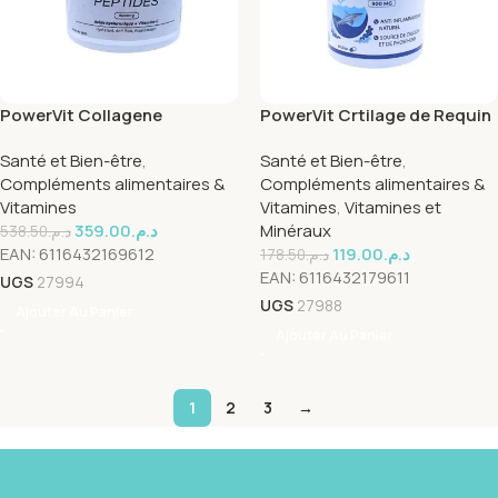
PowerVit Collagene
PowerVit Crtilage de Requin
Peptides 5000mg 200g
900mg 60 Gelules
Santé et Bien-être
,
Santé et Bien-être
,
Compléments alimentaires &
Compléments alimentaires &
Vitamines
Vitamines
,
Vitamines et
359.00
د.م.
Minéraux
538.50
د.م.
EAN:
6116432169612
119.00
د.م.
178.50
د.م.
EAN:
6116432179611
UGS
27994
UGS
27988
Ajouter Au Panier
Ajouter Au Panier
1
2
3
→