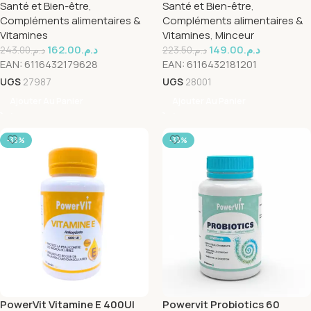
Santé et Bien-être
,
Santé et Bien-être
,
Compléments alimentaires &
Compléments alimentaires &
Vitamines
Vitamines
,
Minceur
162.00
د.م.
149.00
د.م.
243.00
د.م.
223.50
د.م.
EAN:
6116432179628
EAN:
6116432181201
UGS
27987
UGS
28001
Ajouter Au Panier
Ajouter Au Panier
-33%
-33%
PowerVit Vitamine E 400UI
Powervit Probiotics 60