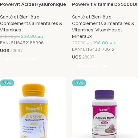
Powervit Acide Hyaluronique
PowerVit Vitamine D3 5000UI
60 Gelules
60 Capsules
Santé et Bien-être
,
Santé et Bien-être
,
Compléments alimentaires &
Compléments alimentaires &
Vitamines
Vitamines
,
Vitamines et
238.80
د.م.
Minéraux
358.20
د.م.
EAN:
6116432188996
198.00
د.م.
297.00
د.م.
EAN:
6116432172612
UGS
30097
UGS
28007
Ajouter Au Panier
Ajouter Au Panier
-33%
-33%