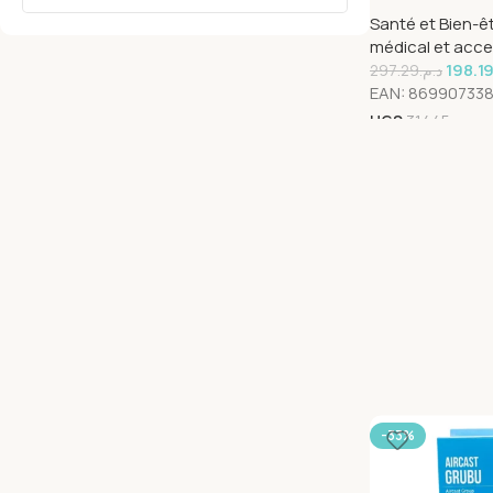
Standard Refe
Santé et Bien-ê
médical et acce
198.1
297.29
د.م.
EAN:
86990733
UGS
31445
-33%