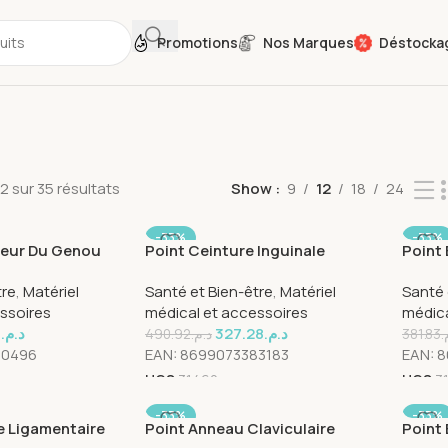
Promotions
Nos Marques
Déstocka
2 sur 35 résultats
Show
9
12
18
24
-33%
-33%
seur Du Genou
Point Ceinture Inguinale
Point
SOLD
ence 318
Unilaterale Une Seule Face
Refer
tre
,
Matériel
Santé et Bien-être
,
Matériel
Santé 
Gauche Reference 279
ssoires
médical et accessoires
médica
9
د.م.
327.28
د.م.
490.92
د.م.
381.83
م
80496
EAN:
8699073383183
EAN:
8
UGS
31460
UGS
3
-33%
-33%
re Ligamentaire
Point Anneau Claviculaire
Point