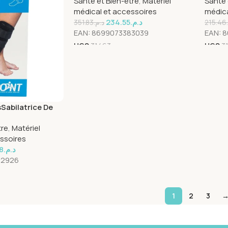
Santé et Bien-être
,
Matériel
Santé 
médical et accessoires
médica
234.55
د.م.
351.83
د.م.
215.46
EAN:
8699073383039
EAN:
8
UGS
31463
UGS
3
Sabilatrice De
ard Reference
tre
,
Matériel
ssoires
8
د.م.
82926
1
2
3