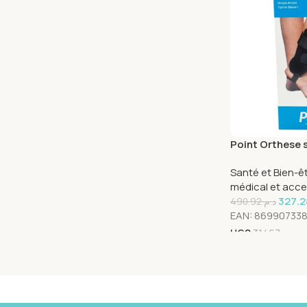
Point Orthese s
Cheville Stand
Santé et Bien-ê
364
médical et acce
327.2
490.92
د.م.
EAN:
86990733
UGS
31467