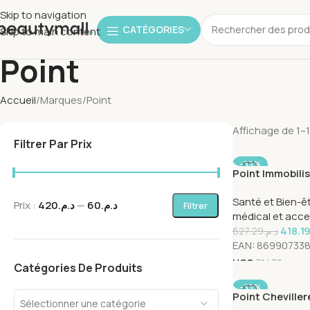
Skip to navigation
CATÉGORIES
Skip to main content
Point
Accueil
Marques
Point
Affichage de 1–1
Filtrer Par Prix
-33%
Point Immobili
Standard Refer
Santé et Bien-ê
Prix :
د.م.420
—
د.م.60
Filtrer
médical et acce
418.1
627.29
د.م.
EAN:
86990733
UGS
31472
Catégories De Produits
-33%
Point Cheville
Sélectionner une catégorie