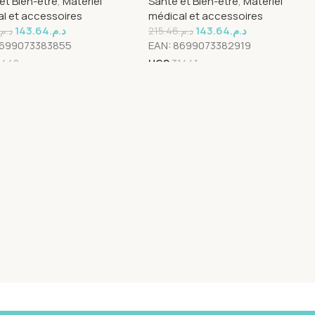
et Bien-être
,
Matériel
Santé et Bien-être
,
Matériel
l et accessoires
médical et accessoires
143.64
د.م.
143.64
د.م.
د.م.
215.46
د.م.
699073383855
EAN:
8699073382919
1440
UGS
31441
→