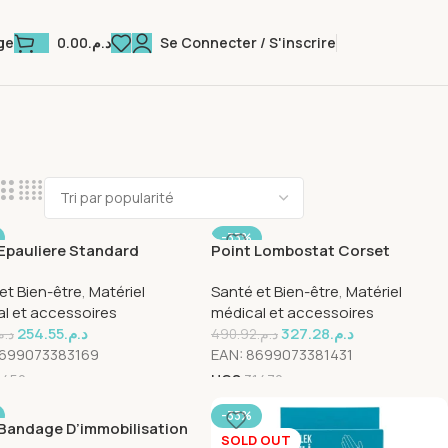
0.00
د.م.
Se Connecter / S'inscrire
ge
-33%
 Epauliere Standard
Point Lombostat Corset
 OUT
ence 165
Standard 26cm With Strap
et Bien-être
,
Matériel
Santé et Bien-être
,
Matériel
Reference 267
l et accessoires
médical et accessoires
254.55
د.م.
327.28
د.م.
د..
490.92
د.م.
699073383169
EAN:
8699073381431
1450
UGS
31470
-33%
 Bandage D’immobilisation
SOLD OUT