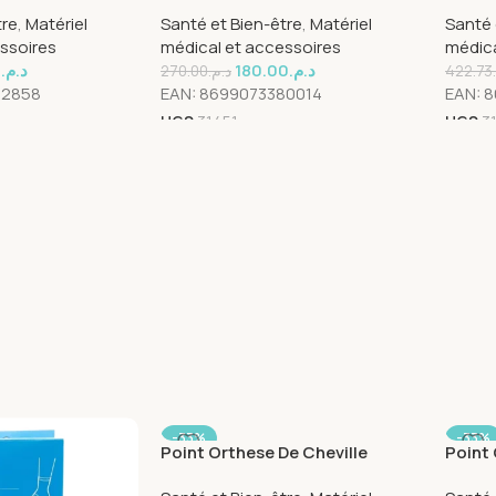
rence 356
Standard Reference 160
Coude
tre
,
Matériel
Santé et Bien-être
,
Matériel
Santé 
Refer
ssoires
médical et accessoires
médica
9
د.م.
180.00
د.م.
270.00
د.م.
422.73
82858
EAN:
8699073380014
EAN:
8
UGS
31451
UGS
3
-33%
-33%
Point Orthese De Cheville
Point 
Standard Reference 358
Nuit 