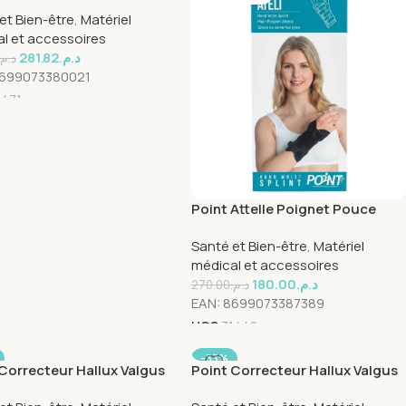
 Au Corps Standard
et Bien-être
,
Matériel
ence 162
l et accessoires
281.82
د.م.
د.م.
699073380021
1471
Point Attelle Poignet Pouce
Gauche Standard Reference
Santé et Bien-être
,
Matériel
205
médical et accessoires
180.00
د.م.
270.00
د.م.
EAN:
8699073387389
UGS
31448
-33%
Correcteur Hallux Valgus
Point Correcteur Hallux Valgus
Gauche-Lift Reference 422
Nuit Droit-Right Reference 422