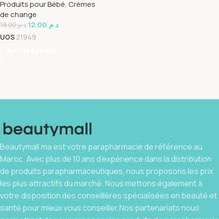
Produits pour Bébé
,
Crèmes
30g
de change
12.00
د.م.
18.00
د.م.
UGS
21949
Ajouter Au Panier
Beautymall.ma est votre parapharmacie de référence au
Maroc. Avec plus de 10 ans d’expérience dans la distribution
de produits parapharmaceutiques, nous proposons les prix
les plus attractifs du marché. Nous mettons également à
votre disposition des conseillères spécialisées en beauté et
santé pour mieux vous conseiller.Nos partenariats nous