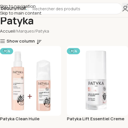
Skip to navigation
Skip to main content
Patyka
Accueil
Marques
Patyka
Show column
-33%
-33%
Patyka Clean Huile
Patyka Lift Essentiel Creme
Demaquillante
Jeunesse Du Regard 15ml