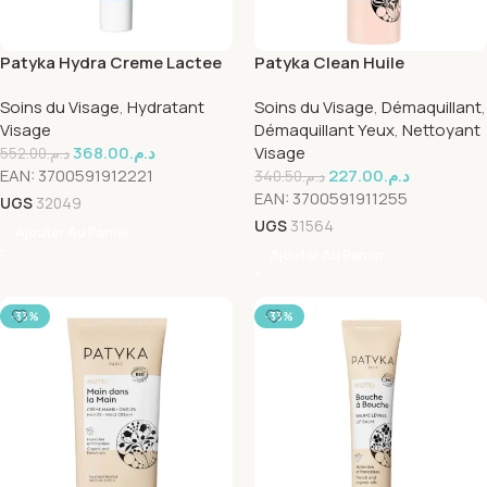
Patyka Hydra Creme Lactee
Patyka Clean Huile
Hydra Apaisante 40ml
Demaquillante 150ml
Soins du Visage
,
Hydratant
Soins du Visage
,
Démaquillant
,
Visage
Démaquillant Yeux
,
Nettoyant
368.00
د.م.
Visage
552.00
د.م.
EAN:
3700591912221
227.00
د.م.
340.50
د.م.
EAN:
3700591911255
UGS
32049
UGS
31564
Ajouter Au Panier
Ajouter Au Panier
-33%
-33%