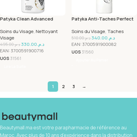
Patyka Clean Advanced
Patyka Anti-Taches Perfect
Mousse Nettoyant 100ml
Essence Micro-Peeling 100ml
Soins du Visage
,
Nettoyant
Soins du Visage
,
Taches
Visage
340.00
د.م.
510.00
د.م.
330.00
د.م.
EAN:
3700591900082
495.00
د.م.
EAN:
3700591900716
UGS
31560
UGS
31561
Ajouter Au Panier
Lire La Suite
1
2
3
→
Beautymall.ma est votre parapharmacie de référence au
Maroc. Avec plus de 10 ans d’expérience dans la distribution