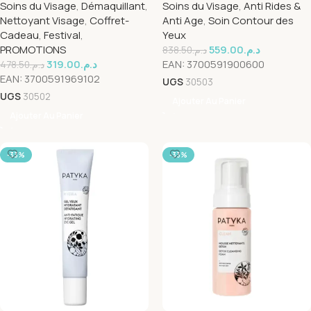
Soins du Visage
,
Démaquillant
,
Soins du Visage
,
Anti Rides &
150ml+Mousse Nettoyant
Nettoyant Visage
,
Coffret-
Anti Age
,
Soin Contour des
150ml Pack
Cadeau
,
Festival
,
Yeux
PROMOTIONS
559.00
د.م.
838.50
د.م.
319.00
د.م.
EAN:
3700591900600
478.50
د.م.
EAN:
3700591969102
UGS
30503
UGS
30502
Ajouter Au Panier
Ajouter Au Panier
-33%
-33%