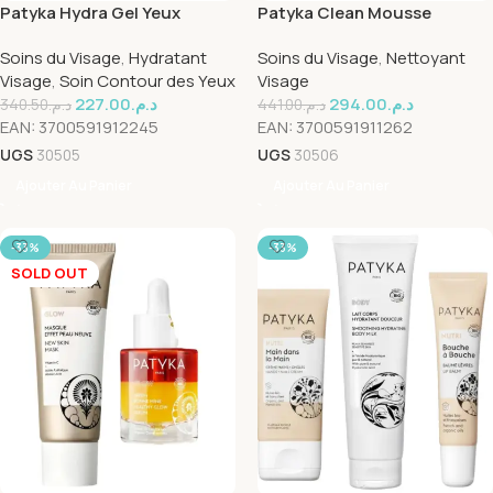
Patyka Hydra Gel Yeux
Patyka Clean Mousse
Defatigant 15ml
Nettoyante Detox 150ml
Soins du Visage
,
Hydratant
Soins du Visage
,
Nettoyant
Visage
,
Soin Contour des Yeux
Visage
227.00
د.م.
294.00
د.م.
340.50
د.م.
441.00
د.م.
EAN:
3700591912245
EAN:
3700591911262
UGS
30505
UGS
30506
Ajouter Au Panier
Ajouter Au Panier
-33%
-33%
SOLD OUT