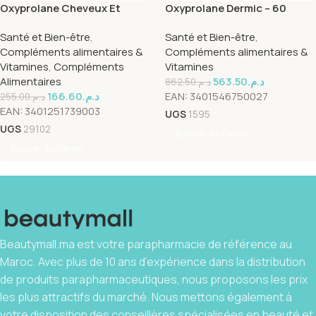
Oxyprolane Cheveux Et
Oxyprolane Dermic – 60
Ongles 30 Gelules
Capsules
Santé et Bien-être
,
Santé et Bien-être
,
Compléments alimentaires &
Compléments alimentaires &
Vitamines
,
Compléments
Vitamines
Alimentaires
563.50
د.م.
862.50
د.م.
166.60
د.م.
EAN:
3401546750027
255.00
د.م.
EAN:
3401251739003
UGS
1595
UGS
29102
Ajouter Au Panier
Ajouter Au Panier
Beautymall.ma est votre parapharmacie de référence au
Maroc. Avec plus de 10 ans d’expérience dans la distribution
de produits parapharmaceutiques, nous proposons les prix
les plus attractifs du marché. Nous mettons également à
votre disposition des conseillères spécialisées en beauté et