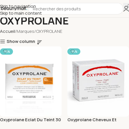
Skip to navigation
Skip to main content
OXYPROLANE
Accueil
Marques
OXYPROLANE
Show column
-35%
-35%
Oxyprolane Eclat Du Teint 30
Oxyprolane Cheveux Et
Gelules
Ongles 90Gelules