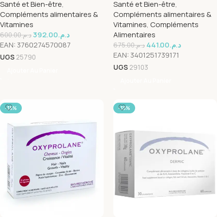
Santé et Bien-être
,
Santé et Bien-être
,
Compléments alimentaires &
Compléments alimentaires &
Vitamines
Vitamines
,
Compléments
392.00
د.م.
Alimentaires
600.00
د.م.
EAN:
3760274570087
441.00
د.م.
675.00
د.م.
EAN:
3401251739171
UGS
25790
UGS
29103
Ajouter Au Panier
Ajouter Au Panier
-35%
-35%