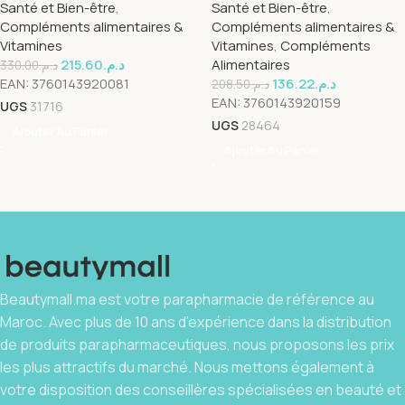
Santé et Bien-être
,
Santé et Bien-être
,
Comprimes
Compléments alimentaires &
Compléments alimentaires &
Vitamines
Vitamines
,
Compléments
215.60
د.م.
Alimentaires
330.00
د.م.
EAN:
3760143920081
136.22
د.م.
208.50
د.م.
EAN:
3760143920159
UGS
31716
UGS
28464
Ajouter Au Panier
Ajouter Au Panier
Beautymall.ma est votre parapharmacie de référence au
Maroc. Avec plus de 10 ans d’expérience dans la distribution
de produits parapharmaceutiques, nous proposons les prix
les plus attractifs du marché. Nous mettons également à
votre disposition des conseillères spécialisées en beauté et