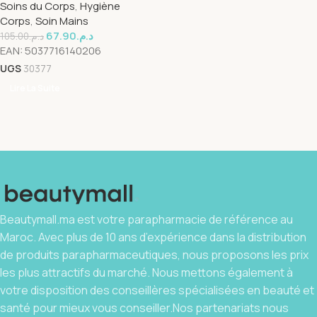
Soins du Corps
,
Hygiène
Corps
,
Soin Mains
67.90
د.م.
105.00
د.م.
EAN:
5037716140206
UGS
30377
Lire La Suite
Beautymall.ma est votre parapharmacie de référence au
Maroc. Avec plus de 10 ans d’expérience dans la distribution
de produits parapharmaceutiques, nous proposons les prix
les plus attractifs du marché. Nous mettons également à
votre disposition des conseillères spécialisées en beauté et
santé pour mieux vous conseiller.Nos partenariats nous