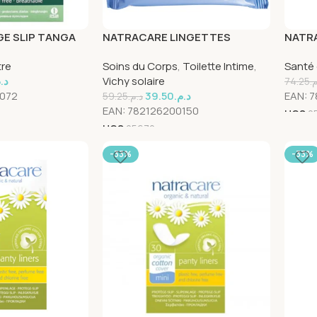
E SLIP TANGA
NATRACARE LINGETTES
NATR
 30 Unités
INTIMES 12 Unités
MATER
tre
Soins du Corps
,
Toilette Intime
,
Santé 
د.
Vichy solaire
74.25
م
072
39.50
د.م.
EAN:
7
59.25
د.م.
EAN:
782126200150
UGS
2
UGS
25670
-33%
-33%