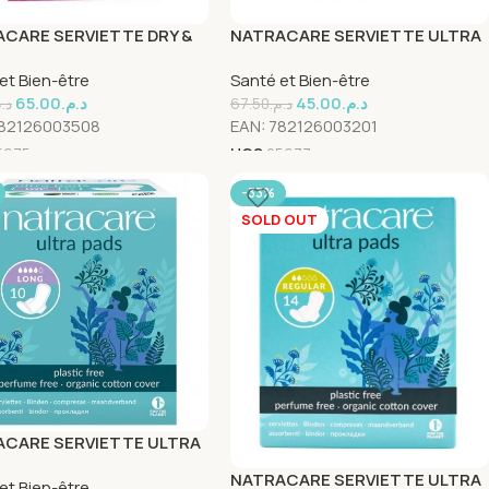
CARE SERVIETTE DRY &
NATRACARE SERVIETTE ULTRA
 POUR LEGERE
EXTRA LONG 8 Unités
et Bien-être
Santé et Bien-être
TINENCE 20 Unités
65.00
د.م.
45.00
د.م.
د..
67.50
د.م.
82126003508
EAN:
782126003201
5675
UGS
25677
-33%
SOLD OUT
CARE SERVIETTE ULTRA
+ WINGS 10 Unités
NATRACARE SERVIETTE ULTRA
et Bien-être