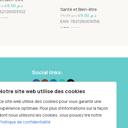
REGULIER + WINGS 14Unités
49.50
د.م.
د..
Santé et Bien-être
82126003102
49.50
د.م.
74.25
د.م.
5680
EAN:
782126003058
UGS
25681
Social links:
 10 87
Notre site web utilise des cookies
Samedi : 9h à
Ce site web utilise des cookies pour vous garantir une
expérience optimale. Pour plus d'informations sur la façon
dont nous utilisons les cookies, vous pouvez lire notre
Politique de confidentialité