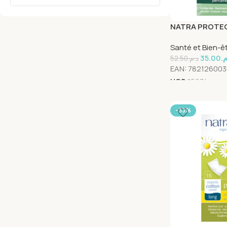
NATRA PROTEG
AVEC AILETTES
Santé et Bien-ê
35.00
.م
52.50
د.م.
EAN:
782126003
UGS
25674
-33%