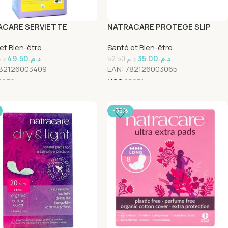
ACARE SERVIETTE
NATRACARE PROTEGE SLIP
NITE 10 Unités
CURVED ANATOMIQUE 30
et Bien-être
Santé et Bien-être
Unités
49.50
د.م.
35.00
د.م.
د..
52.50
د.م.
82126003409
EAN:
782126003065
5676
UGS
25671
-33%