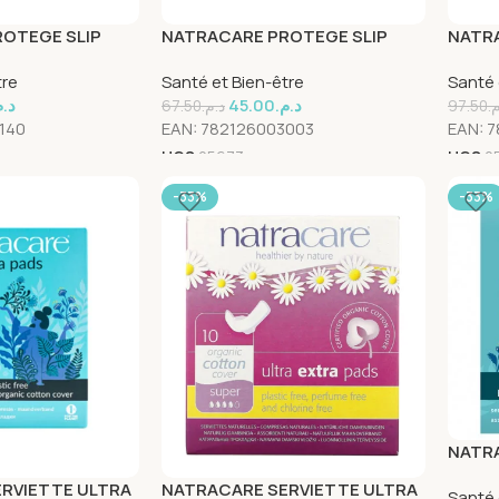
OTEGE SLIP
NATRACARE PROTEGE SLIP
NATRA
s
MINI 30 Unités
LIGHT
tre
Santé et Bien-être
Santé 
INCON
د..
45.00
د.م.
67.50
د.م.
97.50
م
140
EAN:
782126003003
EAN:
7
UGS
25673
UGS
2
-33%
-33%
NATRA
LONG 
RVIETTE ULTRA
NATRACARE SERVIETTE ULTRA
Santé 