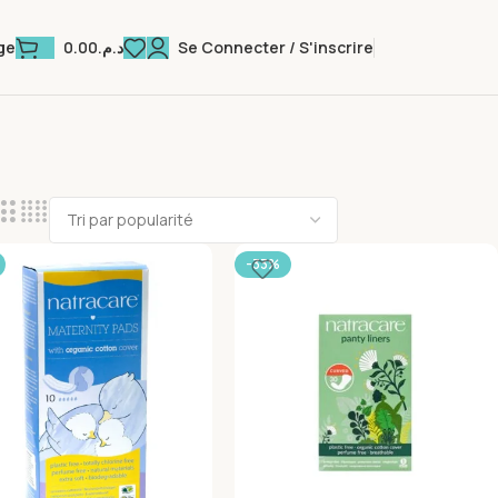
0.00
د.م.
Se Connecter / S'inscrire
ge
-33%