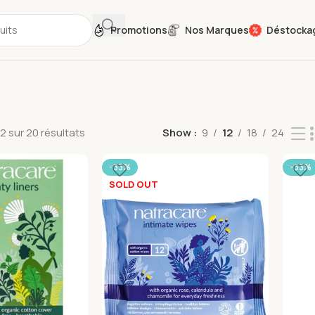
Promotions
Nos Marques
Déstocka
2 sur 20 résultats
Show
9
12
18
24
-33%
-33%
SOLD OUT