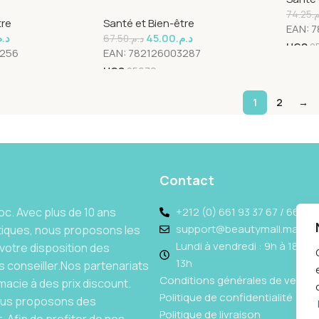
12 Unités
EXTRA SUPER 10 Unités
74.25
م
tre
Santé et Bien-être
EAN:
7
د..
45.00
د.م.
67.50
د.م.
UGS
2
3256
EAN:
782126003287
UGS
25679
1
2
→
Contact
c. Avec plus de 10 ans
+212 (0) 661 93 37 67 / 662 69
support@beautymall.ma
tiques, nous proposons les
Lundi à vendredi : 9h à 18h - 
votre disposition des
13h
 conseiller.Nos partenariats
Conditions générales de vente
acie à des prix discount.
Politique de confidentialité
Nous proposons des
Politique de livraison