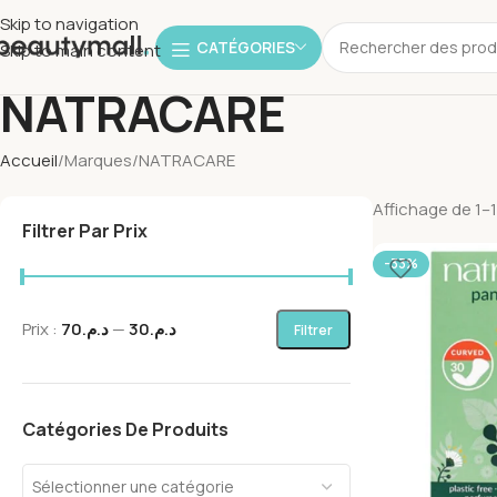
Skip to navigation
CATÉGORIES
Skip to main content
NATRACARE
Accueil
Marques
NATRACARE
Affichage de 1–1
Filtrer Par Prix
-33%
Prix :
د.م.70
—
د.م.30
Filtrer
Catégories De Produits
Sélectionner une catégorie