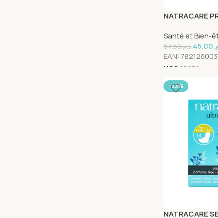
NATRACARE PR
LONG 16 Unité
Santé et Bien-ê
45.00
م
67.50
د.م.
EAN:
782126003
UGS
25672
-33%
NATRACARE SE