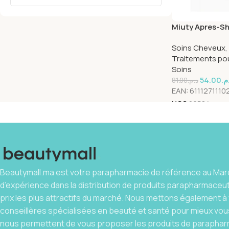
Miuty Apres-S
Hydratant 250
Soins Cheveux
,
Traitements po
Soins
54.00
.م
81.00
د.م.
EAN:
6111271110
UGS
26584
Beautymall.ma est votre parapharmacie de référence au Maro
d’expérience dans la distribution de produits parapharmaceu
prix les plus attractifs du marché. Nous mettons également à 
conseillères spécialisées en beauté et santé pour mieux vous
nous permettent de vous proposer les produits de parapharm