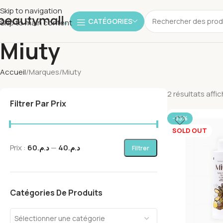
Skip to navigation
CATÉGORIES
Skip to main content
Miuty
Accueil
Marques
Miuty
2 résultats affi
Filtrer Par Prix
-33%
SOLD OUT
Prix :
د.م.60
—
د.م.40
Filtrer
Catégories De Produits
Sélectionner une catégorie