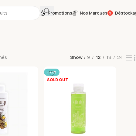
Promotions
Nos Marques
Déstocka
chés
Show
9
12
18
24
-33%
SOLD OUT