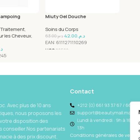
hampoing
Miuty Gel Douche
ml
Rafraichissant 380ml
Traitement
,
Soins du Corps
ur les Cheveux
,
42.00
د.م.
63.00
د.م.
EAN:
6111271110269
د.
UGS
26589
245
Contact
c. Avec plus de 10 ans
+212 (0) 661 93 37 67 / 662 69
support@beautymall.ma
tiques, nous proposons les
Lundi à vendredi : 9h à 18h - 
votre disposition des
13h
 conseiller.Nos partenariats
Conditions générales de vente
acie à des prix discount.