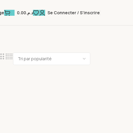
0.00
د.م.
Se Connecter / S'inscrire
ge