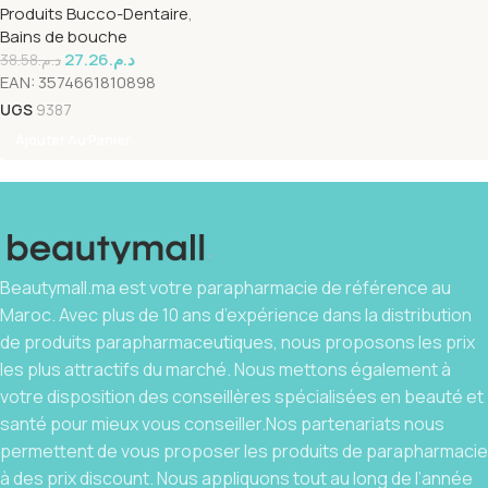
Produits Bucco-Dentaire
,
GENCIVES 250ML
Bains de bouche
27.26
د.م.
38.58
د.م.
EAN:
3574661810898
UGS
9387
Ajouter Au Panier
Beautymall.ma est votre parapharmacie de référence au
Maroc. Avec plus de 10 ans d’expérience dans la distribution
de produits parapharmaceutiques, nous proposons les prix
les plus attractifs du marché. Nous mettons également à
votre disposition des conseillères spécialisées en beauté et
santé pour mieux vous conseiller.Nos partenariats nous
permettent de vous proposer les produits de parapharmacie
à des prix discount. Nous appliquons tout au long de l’année