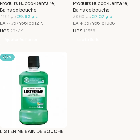
Produits Bucco-Dentaire
,
Produits Bucco-Dentaire
,
Bains de bouche
Bains de bouche
29.62
د.م.
27.27
د.م.
41.91
د.م.
38.60
د.م.
EAN:
3574661561219
EAN:
3574661810881
UGS
20449
UGS
18558
Ajouter Au Panier
Lire La Suite
-29%
LISTERINE BAIN DE BOUCHE
PROTECTION DENTS ET