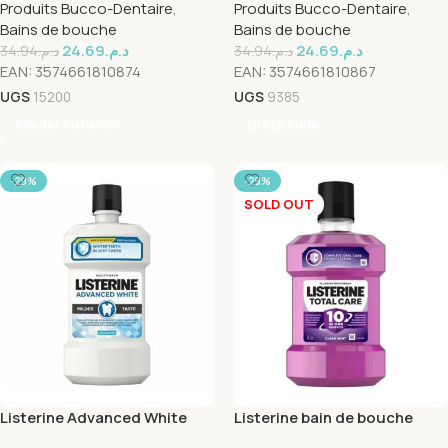
Produits Bucco-Dentaire
,
Produits Bucco-Dentaire
,
250ML
Bains de bouche
Bains de bouche
24.69
د.م.
24.69
د.م.
34.94
د.م.
34.94
د.م.
EAN:
3574661810874
EAN:
3574661810867
UGS
15200
UGS
9385
Ajouter Au Panier
Lire La Suite
-29%
-29%
SOLD OUT
Listerine Advanced White
Listerine bain de bouche
250ml
Total care 250ml