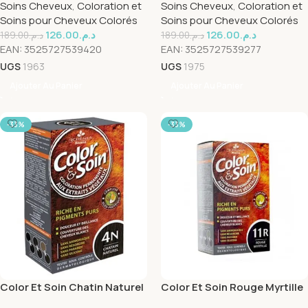
Soins Cheveux
,
Coloration et
Soins Cheveux
,
Coloration et
Soins pour Cheveux Colorés
Soins pour Cheveux Colorés
126.00
د.م.
126.00
د.م.
189.00
د.م.
189.00
د.م.
EAN:
3525727539420
EAN:
3525727539277
UGS
1963
UGS
1975
Ajouter Au Panier
Ajouter Au Panier
-33%
-33%
Color Et Soin Chatin Naturel
Color Et Soin Rouge Myrtille
4N
11R