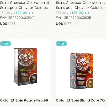
Soins Cheveux
,
Coloration et
Soins Cheveux
,
Coloration et
Soins pour Cheveux Colorés
Soins pour Cheveux Colorés
126.00
د.م.
126.00
د.م.
189.00
د.م.
189.00
د.م.
EAN:
3525720003904
EAN:
3525720003935
UGS
1973
UGS
1977
Ajouter Au Panier
Ajouter Au Panier
-33%
-33%
Color Et Soin Rouge Feu 9R
Color Et Soin Blond Dore 7G