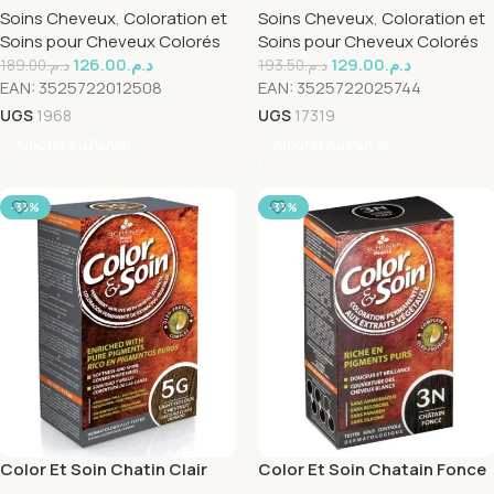
Soins Cheveux
,
Coloration et
Soins Cheveux
,
Coloration et
Soins pour Cheveux Colorés
Soins pour Cheveux Colorés
126.00
د.م.
129.00
د.م.
189.00
د.م.
193.50
د.م.
EAN:
3525722012508
EAN:
3525722025744
UGS
1968
UGS
17319
Ajouter Au Panier
Ajouter Au Panier
-33%
-33%
Color Et Soin Chatin Clair
Color Et Soin Chatain Fonce
Dore 5G
3N