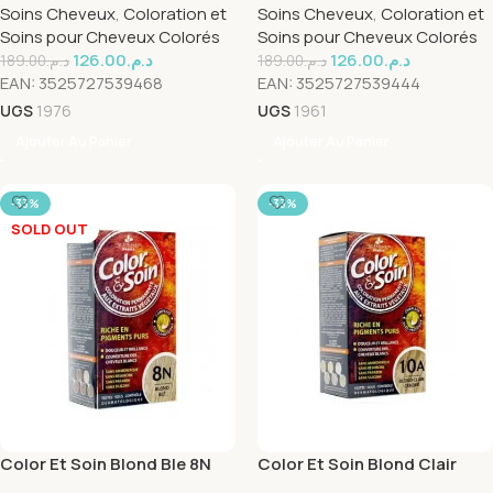
Soins Cheveux
,
Coloration et
Soins Cheveux
,
Coloration et
Soins pour Cheveux Colorés
Soins pour Cheveux Colorés
126.00
د.م.
126.00
د.م.
189.00
د.م.
189.00
د.م.
EAN:
3525727539468
EAN:
3525727539444
UGS
1976
UGS
1961
Ajouter Au Panier
Ajouter Au Panier
-33%
-33%
SOLD OUT
Color Et Soin Blond Ble 8N
Color Et Soin Blond Clair
Cendre 10A