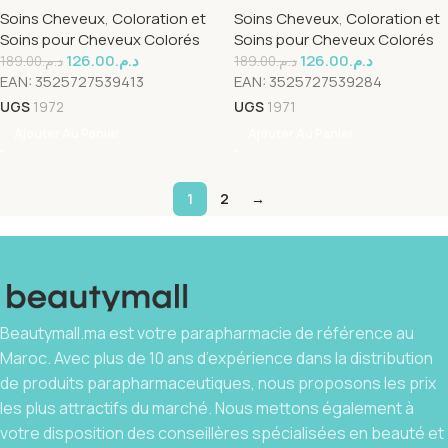
Soins Cheveux
,
Coloration et
Soins Cheveux
,
Coloration et
Soins pour Cheveux Colorés
Soins pour Cheveux Colorés
126.00
د.م.
126.00
د.م.
189.00
د.م.
189.00
د.م.
EAN:
3525727539413
EAN:
3525727539284
UGS
1972
UGS
1971
Ajouter Au Panier
Ajouter Au Panier
1
2
→
Beautymall.ma est votre parapharmacie de référence au
Maroc. Avec plus de 10 ans d’expérience dans la distribution
de produits parapharmaceutiques, nous proposons les prix
les plus attractifs du marché. Nous mettons également à
votre disposition des conseillères spécialisées en beauté et