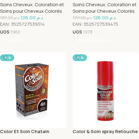
Soins Cheveux
,
Coloration et
Soins Cheveux
,
Coloration et
Soins pour Cheveux Colorés
Soins pour Cheveux Colorés
126.00
د.م.
126.00
د.م.
189.00
د.م.
189.00
د.م.
EAN:
3525727539314
EAN:
3525727539475
UGS
1960
UGS
1978
Lire La Suite
Ajouter Au Panier
-33%
-33%
Color Et Soin Chatain
Color & Soin spray Retouche
Brownie 4B
color Blond clair 75ml