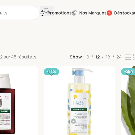
Promotions
Nos Marques
Déstocka
2 sur 45 résultats
Show
9
12
18
24
-35%
-35%