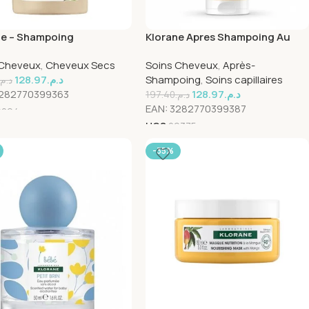
ne – Shampoing
Klorane Apres Shampoing Au
ation au Cupuaçu BIO –
Cupuacu 200ml
 Cheveux
,
Cheveux Secs
Soins Cheveux
,
Après-
ux très secs 400 ml
128.97
د.م.
Shampoing
,
Soins capillaires
د.م.
282770399363
128.97
د.م.
197.40
د.م.
EAN:
3282770399387
9094
UGS
29375
-35%