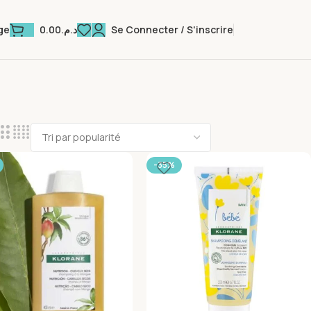
0.00
د.م.
Se Connecter / S'inscrire
ge
-35%