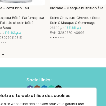
e – Petit brin Eau
Klorane – Masque nutrition à la
mée – Bébé 50 ml
Mangue – Cheveux secs 150 ml
ts pour Bébé
,
Parfums pour
Soins Cheveux
,
Cheveux Secs
,
Toilette et soin bébé
,
Soin & Masque & Gommage
ne Bébé
183.85
د.م.
281.40
د.م.
116.62
د.م.
EAN:
3282770140996
د.م.
282770112313
UGS
3181
6293
→
Social links:
 10 87
Notre site web utilise des cookies
Samedi : 9h à
Ce site web utilise des cookies pour vous garantir une