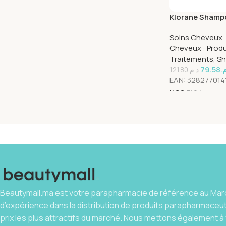
Klorane Shampo
et aux Vitamine
Soins Cheveux
,
Cheveux : Produ
Traitements
,
Sh
79.58
م
121.80
د.م.
EAN:
328277014
UGS
3194
Beautymall.ma est votre parapharmacie de référence au Maro
d’expérience dans la distribution de produits parapharmaceu
prix les plus attractifs du marché. Nous mettons également à 