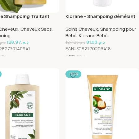
ne Shampoing Traitant
Klorane – Shampoing démêlant
if au Beurre de Mangue –
au Calendula apaisant – Bébé –
 Cheveux
,
Cheveux Secs
,
Soins Cheveux
,
Shampoing pour
l
Cheveux délicats 200 ml
oing
Bébé
,
Klorane Bébé
128.97
د.م.
81.63
د.م.
د.م.
124.95
د.م.
282770140941
EAN:
3282770206418
196
UGS
3164
-35%