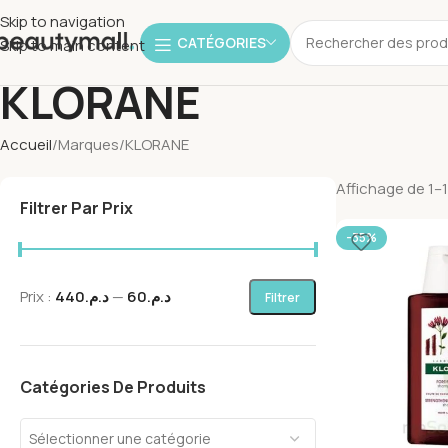
Skip to navigation
CATÉGORIES
Skip to main content
KLORANE
Accueil
Marques
KLORANE
Affichage de 1–1
Filtrer Par Prix
-35%
Prix :
د.م.440
—
د.م.60
Filtrer
Catégories De Produits
Sélectionner une catégorie