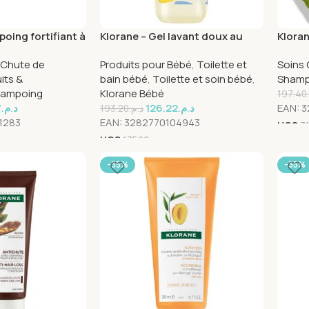
oing fortifiant à
Klorane – Gel lavant doux au
Klora
elweiss BIO –
Calendula apaisant – Bébé –
Nutrit
Chute de
Produits pour Bébé
,
Toilette et
Soins
eux, cheveux
Corps et cheveux – Peau
400 m
its &
bain bébé
,
Toilette et soin bébé
,
Shamp
l
normale 500 ml
ampoing
Klorane Bébé
197.40
7
د.م.
126.22
د.م.
EAN:
3
193.20
د.م.
1283
EAN:
3282770104943
UGS
3
UGS
13529
-35%
-35%