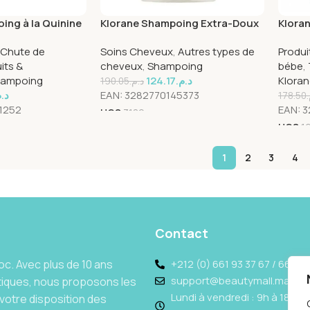
ing à la Quinine
Klorane Shampoing Extra-Doux
Kloran
s B – 200 ml
au Lait d’Avoine – 400 ml
parfu
Chute de
Soins Cheveux
,
Autres types de
Produi
its &
cheveux
,
Shampoing
bébe
,
ampoing
124.17
د.م.
Klora
190.05
د.م.
د..
EAN:
3282770145373
178.50
1252
EAN:
3
UGS
3189
UGS
1
1
2
3
4
Contact
c. Avec plus de 10 ans
+212 (0) 661 93 37 67 / 662 69
support@beautymall.ma
tiques, nous proposons les
Lundi à vendredi : 9h à 18h - 
votre disposition des