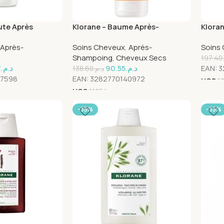
ute Après
Klorane – Baume Après-
Klora
 Quinine Chute
shampoing Nutrition au beurre
Répar
Après-
Soins Cheveux
,
Après-
Soins
0ml
de Mangue – Cheveux secs 200
Cheve
Shampoing
,
Cheveux Secs
ml
197.40
7
د.م.
90.55
د.م.
EAN:
3
138.60
د.م.
97598
EAN:
3282770140972
UGS
1
UGS
11054
-35%
-35%