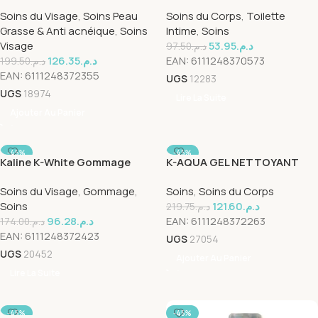
IMPERFECTIONS
A L’HUILE ESSENTIELLE DE
Soins du Visage
,
Soins Peau
Soins du Corps
,
Toilette
MATIFIANTE ET
LAVANDE 250 ML
Grasse & Anti acnéique
,
Soins
Intime
,
Soins
HYDRATANTE 40 ML
Visage
53.95
د.م.
97.50
د.م.
126.35
د.م.
EAN:
6111248370573
199.50
د.م.
EAN:
6111248372355
UGS
12283
UGS
18974
Lire La Suite
Ajouter Au Panier
-45%
-45%
Kaline K-White Gommage
K-AQUA GEL NETTOYANT
SOLD OUT
Eclaircissante 75ml
SURGRAS 50O ml
Soins du Visage
,
Gommage
,
Soins
,
Soins du Corps
Soins
121.60
د.م.
219.75
د.م.
96.28
د.م.
EAN:
6111248372263
174.00
د.م.
EAN:
6111248372423
UGS
27054
UGS
20452
Ajouter Au Panier
Lire La Suite
-45%
-45%