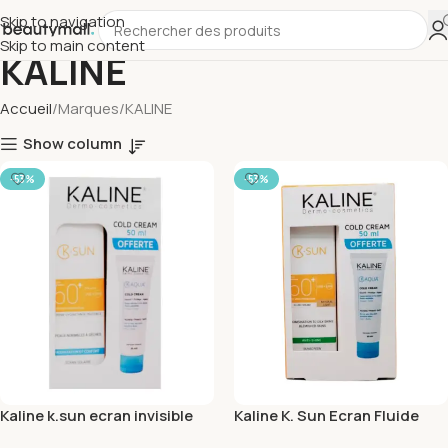
Skip to navigation
Skip to main content
KALINE
Accueil
Marques
KALINE
Show column
-53%
-53%
Kaline k.sun ecran invisible
Kaline K. Sun Ecran Fluide
Peaux Normales a seches
Teinte Clair Peaux Mixtes a