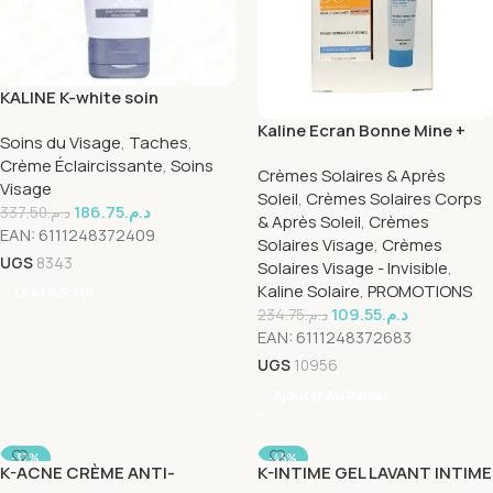
KALINE K-white soin
eclaircissant creme de nuit
Kaline Ecran Bonne Mine +
Soins du Visage
,
Taches
,
50ml
Cold Cream Pack
Crème Éclaircissante
,
Soins
Crèmes Solaires & Après
Visage
Soleil
,
Crèmes Solaires Corps
186.75
د.م.
337.50
د.م.
& Après Soleil
,
Crèmes
EAN:
6111248372409
Solaires Visage
,
Crèmes
UGS
8343
Solaires Visage - Invisible
,
Kaline Solaire
,
PROMOTIONS
Lire La Suite
109.55
د.م.
234.75
د.م.
EAN:
6111248372683
UGS
10956
Ajouter Au Panier
-37%
-45%
K-ACNE CRÈME ANTI-
K-INTIME GEL LAVANT INTIME
SOLD OUT