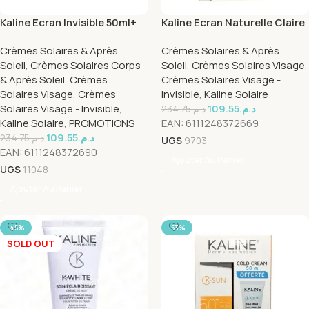
Kaline Ecran Invisible 50ml+
Kaline Ecran Naturelle Claire
Cold Creme Pack
50ml + Cold Cream Pack
Crèmes Solaires & Après
Crèmes Solaires & Après
Soleil
,
Crèmes Solaires Corps
Soleil
,
Crèmes Solaires Visage
,
& Après Soleil
,
Crèmes
Crèmes Solaires Visage -
Solaires Visage
,
Crèmes
Invisible
,
Kaline Solaire
Solaires Visage - Invisible
,
109.55
د.م.
234.75
د.م.
Kaline Solaire
,
PROMOTIONS
EAN:
6111248372669
109.55
د.م.
234.75
د.م.
UGS
9703
EAN:
6111248372690
Ajouter Au Panier
UGS
11048
Ajouter Au Panier
-45%
-53%
SOLD OUT