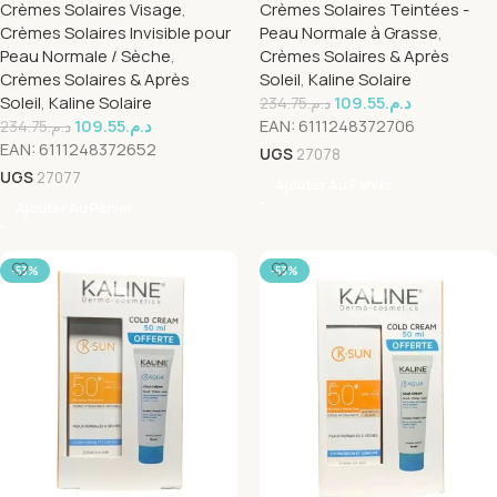
Crèmes Solaires Visage
,
Crèmes Solaires Teintées -
50ml+k.aqua cold creme
Grasses 50ml+k.aqua Cold
Crèmes Solaires Invisible pour
Peau Normale à Grasse
,
pack
Creme Pack
Peau Normale / Sèche
,
Crèmes Solaires & Après
Crèmes Solaires & Après
Soleil
,
Kaline Solaire
Soleil
,
Kaline Solaire
109.55
د.م.
234.75
د.م.
109.55
د.م.
EAN:
6111248372706
234.75
د.م.
EAN:
6111248372652
UGS
27078
UGS
27077
Ajouter Au Panier
Ajouter Au Panier
-53%
-53%