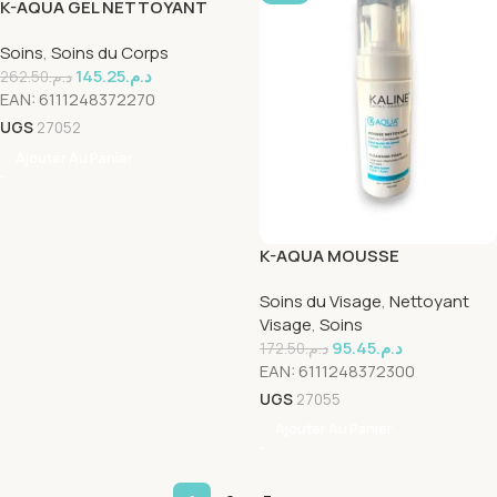
K-AQUA GEL NETTOYANT
SURGRAS 1L
Soins
,
Soins du Corps
145.25
د.م.
262.50
د.م.
EAN:
6111248372270
UGS
27052
Ajouter Au Panier
K-AQUA MOUSSE
NETTOYANTE
Soins du Visage
,
Nettoyant
DÉMAQUILLANTE 150 ml
Visage
,
Soins
95.45
د.م.
172.50
د.م.
EAN:
6111248372300
UGS
27055
Ajouter Au Panier