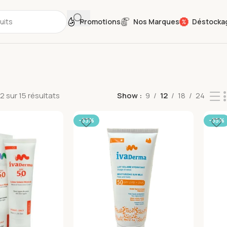
Promotions
Nos Marques
Déstocka
2 sur 15 résultats
Show
9
12
18
24
-33%
-35%