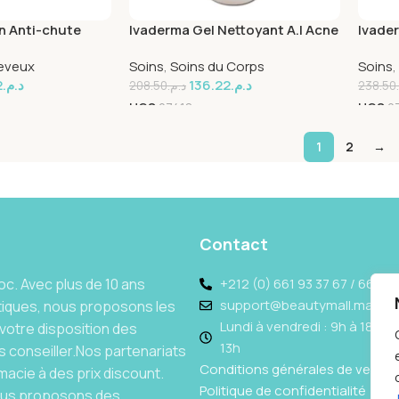
n Anti-chute
Ivaderma Gel Nettoyant A.I Acne
Ivade
3+ 200ml
Chute
eveux
Soins
,
Soins du Corps
Soins
,
2
د.م.
136.22
د.م.
208.50
د.م.
238.50
UGS
27418
UGS
2
1
2
→
Contact
c. Avec plus de 10 ans
+212 (0) 661 93 37 67 / 662 69
support@beautymall.ma
tiques, nous proposons les
Lundi à vendredi : 9h à 18h - 
votre disposition des
13h
 conseiller.Nos partenariats
Conditions générales de vente
acie à des prix discount.
Politique de confidentialité
Nous proposons des