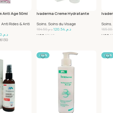
 Anti Age 50ml
Ivaderma Creme Hydratante
Ivader
Visage 50ml
,
Anti Rides & Anti
Soins
,
Soins du Visage
Soins
,
120.54
د.م.
184.50
د.م.
165.00
0
د.م.
UGS
27413
UGS
2
6130
-35%
-35%