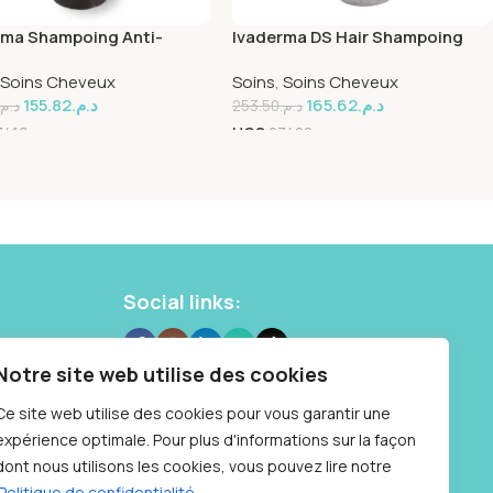
rma Shampoing Anti-
Ivaderma DS Hair Shampoing
 400ml
Anti-Pelliculaires 400ml
Soins Cheveux
Soins
,
Soins Cheveux
155.82
د.م.
165.62
د.م.
د.م.
253.50
د.م.
7419
UGS
27420
Social links:
 10 87
Notre site web utilise des cookies
Samedi : 9h à
Ce site web utilise des cookies pour vous garantir une
expérience optimale. Pour plus d'informations sur la façon
dont nous utilisons les cookies, vous pouvez lire notre
Politique de confidentialité