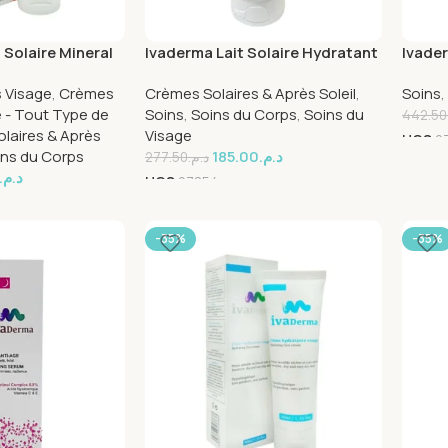
 Solaire Mineral
Ivaderma Lait Solaire Hydratant
Ivade
Spf50 200ml
Depig
 Visage
,
Crèmes
Crèmes Solaires & Après Soleil
,
Soins
,
le - Tout Type de
Soins
,
Soins du Corps
,
Soins du
442.50
laires & Après
Visage
UGS
2
ins du Corps
185.00
د.م.
277.50
د.م.
د.م.
UGS
27854
-35%
-35%