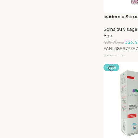
Ivaderma Serum
Soins du Visage
Age
323.4
495.00
د.م.
EAN:
685677357
UGS
30418
-35%