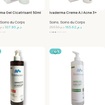
ma Gel Cicatrisant 50ml
Ivaderma Creme A.I Acne 3+
30ml
Soins du Corps
Soins
,
Soins du Corps
107.80
د.م.
165.62
د.م.
د.م.
253.50
د.م.
7415
UGS
27416
-35%