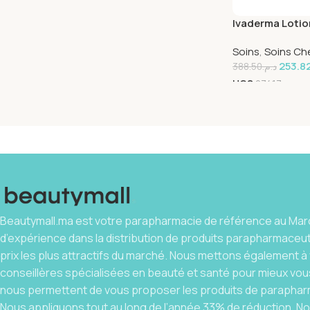
Ivaderma Lotio
100ml
Soins
,
Soins Ch
253.8
388.50
د.م.
UGS
27417
Beautymall.ma est votre parapharmacie de référence au Maro
d’expérience dans la distribution de produits parapharmaceu
prix les plus attractifs du marché. Nous mettons également à 
conseillères spécialisées en beauté et santé pour mieux vous
nous permettent de vous proposer les produits de parapharm
Nous appliquons tout au long de l’année 33% de réduction. 