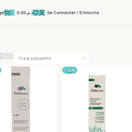
0.00
د.م.
Se Connecter / S'inscrire
ge
-33%