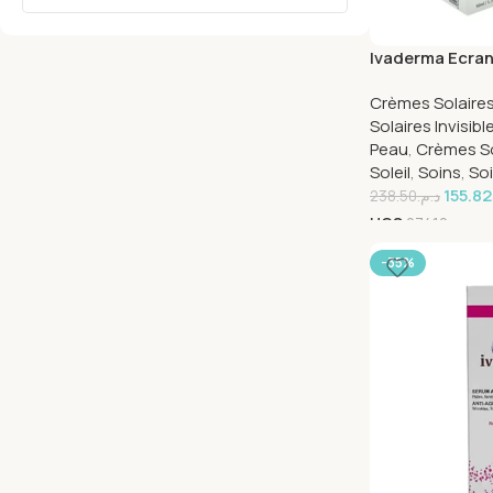
Ivaderma Ecran
Spf50+ 50ml
Crèmes Solaires
Solaires Invisib
Peau
,
Crèmes So
Soleil
,
Soins
,
So
155.82
238.50
د.م.
UGS
27412
-35%