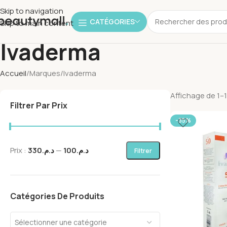
Skip to navigation
CATÉGORIES
Skip to main content
Ivaderma
Accueil
Marques
Ivaderma
Affichage de 1–1
Filtrer Par Prix
-35%
Prix :
د.م.330
—
د.م.100
Filtrer
Catégories De Produits
Sélectionner une catégorie