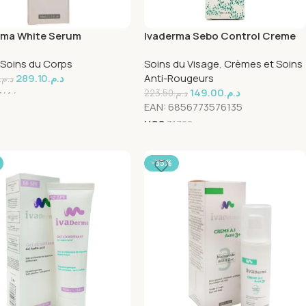
rma White Serum
Ivaderma Sebo Control Creme
mentant Spf30+ 50ml
Legere Spf50+ 50ml
Soins du Corps
Soins du Visage
,
Crèmes et Soins
289.10
د.م.
Anti-Rougeurs
د.م.
149.00
د.م.
223.50
د.م.
7414
EAN:
6856773576135
UGS
31728
-35%