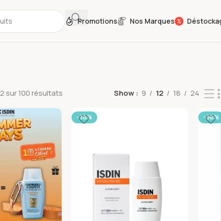
Promotions
Nos Marques
Déstocka
2 sur 100 résultats
Show
9
12
18
24
-36%
-36%