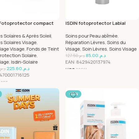
 Fotoprotector compact
ISDIN fotoprotector Labial
 spf50+ 10g
Spf50+ 4g
 Solaires & Après Soleil
,
Soins pour Peau abîmée
,
 Solaires Visage
,
Réparation Lèvres
,
Soins du
lage Visage
,
Fonds de Teint
Visage
,
Soin Lèvres
,
Soins Visage
rotection Solaire
,
85.00
د.م.
127.50
د.م.
lage
,
Isdin-Solaire
EAN:
8429420137974
225.60
د.م.
د.م.
UGS
20611
470001716125
4055
-35%