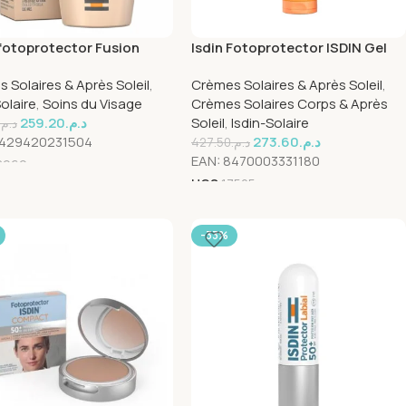
 fotoprotector Fusion
Isdin Fotoprotector ISDIN Gel
Magic Light Spf50+ 50ml
Cream SPF 50+250ml
 Solaires & Après Soleil
,
Crèmes Solaires & Après Soleil
,
Solaire
,
Soins du Visage
Crèmes Solaires Corps & Après
259.20
د.م.
Soleil
,
Isdin-Solaire
د.م.
429420231504
273.60
د.م.
427.50
د.م.
EAN:
8470003331180
8969
UGS
17505
-33%