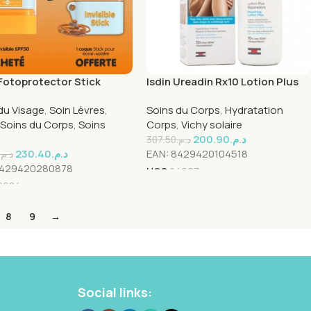
Fotoprotector Stick
Isdin Ureadin Rx10 Lotion Plus
ble Spf50 10g = 1 Coque
400ml
du Visage
,
Soin Lèvres
,
Soins du Corps
,
Hydratation
Soins du Corps
,
Soins
Corps
,
Vichy solaire
e
200.90
د.م.
307.50
د.م.
230.40
د.م.
EAN:
8429420104518
د.م.
429420280878
UGS
24697
6684
8
9
→
Social links: