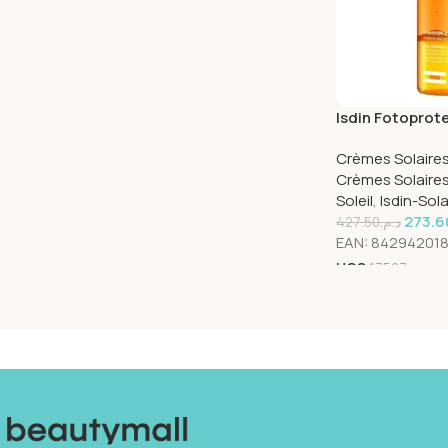
Isdin Fotoprot
SPF30 200ml
Crèmes Solaires
Crèmes Solaire
Soleil
,
Isdin-Sola
273.6
427.50
د.م.
EAN:
842942018
UGS
17507