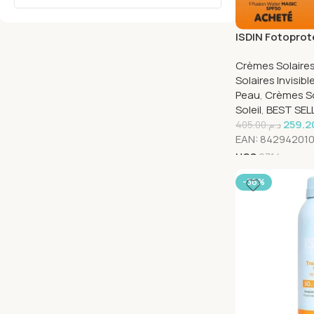
ISDIN Fotoprot
Fluide water Ma
Crèmes Solaires
Coque Magic O
Solaires Invisib
Peau
,
Crèmes So
Soleil
,
BEST SEL
259.2
405.00
د.م.
EAN:
84294201
UGS
9714
-36%