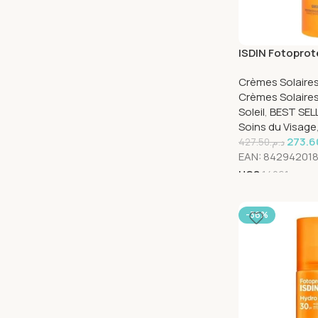
ISDIN Fotoprot
Skin Spf50 250
Crèmes Solaires
Crèmes Solaire
Soleil
,
BEST SEL
Soins du Visage
273.6
427.50
د.م.
EAN:
84294201
UGS
14061
-36%