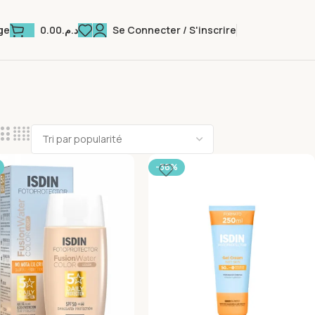
0.00
د.م.
Se Connecter / S'inscrire
ge
-36%