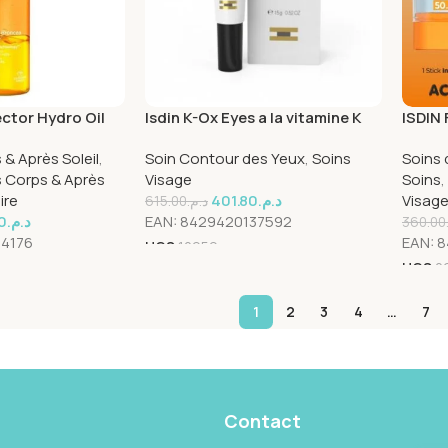
ector Hydro Oil
Isdin K-Ox Eyes a la vitamine K
ISDIN 
15g
Invisi
 & Après Soleil
,
Soin Contour des Yeux
,
Soins
Soins 
Stick
s Corps & Après
Visage
Soins
,
ire
401.80
د.م.
Visag
615.00
د.م.
0
د.م.
EAN:
8429420137592
360.00
4176
EAN:
8
UGS
12959
UGS
2
1
2
3
4
…
7
Contact