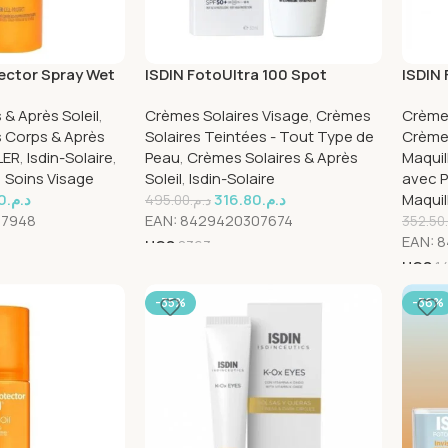
ector Spray Wet
ISDIN FotoUltra 100 Spot
ISDIN
ml
Prevent Spf50+50ml
arena
 & Après Soleil
,
Crèmes Solaires Visage
,
Crèmes
Crèmes
s Corps & Après
Solaires Teintées - Tout Type de
Crèmes
LER
,
Isdin-Solaire
,
Peau
,
Crèmes Solaires & Après
Maquil
,
Soins Visage
Soleil
,
Isdin-Solaire
avec P
0
د.م.
316.80
د.م.
Maquil
495.00
د.م.
87948
EAN:
8429420307674
352.50
EAN:
8
UGS
8363
UGS
1
-35%
-36%