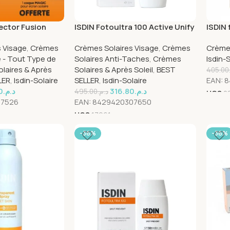
ector Fusion
ISDIN Fotoultra 100 Active Unify
ISDIN
gic 50Ml = 1
Transparent spf50+ 50ml
Wter 
 Visage
,
Crèmes
Crèmes Solaires Visage
,
Crèmes
Crèmes
fferte
le - Tout Type de
Solaires Anti-Taches
,
Crèmes
Isdin-
laires & Après
Solaires & Après Soleil
,
BEST
405.00
LER
,
Isdin-Solaire
SELLER
,
Isdin-Solaire
EAN:
8
0
د.م.
316.80
د.م.
495.00
د.م.
UGS
2
07526
EAN:
8429420307650
UGS
17961
-36%
-36%