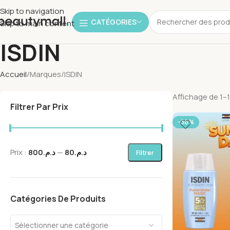
Skip to navigation
CATÉGORIES
Skip to main content
ISDIN
Accueil
Marques
ISDIN
Affichage de 1–1
Filtrer Par Prix
-36%
Prix :
د.م.800
—
د.م.80
Filtrer
Catégories De Produits
Sélectionner une catégorie