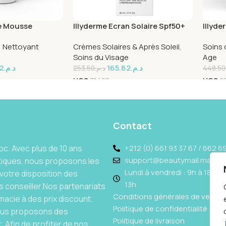
te Mousse
Illyderme Ecran Solaire Spf50+
Illyde
ml
50ml
Cream
,
Nettoyant
Crèmes Solaires & Après Soleil
,
Soins 
Soins du Visage
Age
2
د.م.
165.62
د.م.
253.50
د.م.
448.50
UGS
31420
UGS
2
Contact
c. Avec plus de 10 ans
+212 (0) 661 93 37 67 / 662 69
support@beautymall.ma
tiques, nous proposons les
Lundi à vendredi : 9h à 18h - 
votre disposition des
13h
 conseiller.Nos partenariats
Conditions générales de vente
acie à des prix discount.
Politique de confidentialité
Nous proposons des
Politique de livraison
 Afin de profiter de nos