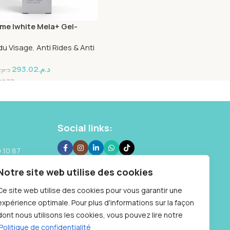
rme Iwhite Mela+ Gel-
 Depigmentante 40ml
du Visage
,
Anti Rides & Anti
293.02
د.م.
د.م.
8673
Social links:
 10 87
Notre site web utilise des cookies
Samedi : 9h à
Ce site web utilise des cookies pour vous garantir une
expérience optimale. Pour plus d'informations sur la façon
dont nous utilisons les cookies, vous pouvez lire notre
Politique de confidentialité