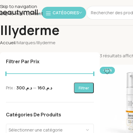
Skip to navigation
CATÉGORIES
Skip to main content
Illyderme
Accueil
Marques
Illyderme
3 résultats affi
Filtrer Par Prix
-35%
Prix :
د.م.300
—
د.م.160
Filtrer
Catégories De Produits
Sélectionner une catégorie