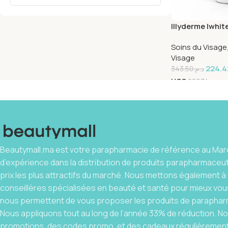
Illyderme Iwhi
Nettoyante 150
Soins du Visage
Visage
224.4
343.50
د.م.
UGS
28674
Beautymall.ma est votre parapharmacie de référence au Maro
d’expérience dans la distribution de produits parapharmaceu
prix les plus attractifs du marché. Nous mettons également à 
conseillères spécialisées en beauté et santé pour mieux vous
nous permettent de vous proposer les produits de parapharm
Nous appliquons tout au long de l’année 33% de réduction. 
promotions, des codes promo, et des cadeaux régulièrement.