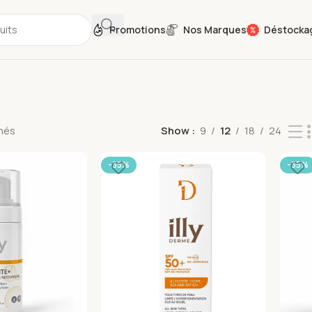
Promotions
Nos Marques
Déstocka
chés
Show
9
12
18
24
-35%
-35%