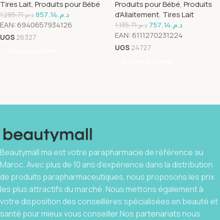
Tires Lait
,
Produits pour Bébé
Produits pour Bébé
,
Produits
857.14
د.م.
d'Allaitement
,
Tires Lait
1,285.71
د.م.
EAN:
6940657934126
757.14
د.م.
1,135.71
د.م.
EAN:
6111270231224
UGS
26327
UGS
24727
Ajouter Au Panier
Ajouter Au Panier
Beautymall.ma est votre parapharmacie de référence au
Maroc. Avec plus de 10 ans d’expérience dans la distribution
de produits parapharmaceutiques, nous proposons les prix
les plus attractifs du marché. Nous mettons également à
votre disposition des conseillères spécialisées en beauté et
santé pour mieux vous conseiller.Nos partenariats nous