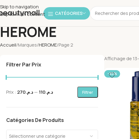
Skip to navigation
CATÉGORIES
Skip to main content
HEROME
Accueil
Marques
HEROME
Page 2
Affichage de 13–
Filtrer Par Prix
-35%
Prix :
د.م.270
—
د.م.110
Filtrer
Catégories De Produits
Sélectionner une catégorie