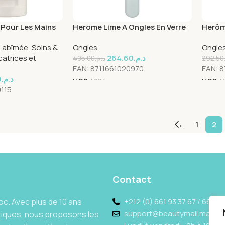
Pour Les Mains
Herome Lime A Ongles En Verre
Herôm
ml
Gf
Ongles
u abîmée
,
Soins &
Ongles
Ongle
atrices et
264.60
د.م.
405.00
د.م.
292.50
EAN:
8711661020970
EAN:
8
0
د.م.
UGS
4024
UGS
4
115
←
1
2
Contact
c. Avec plus de 10 ans
+212 (0) 661 93 37 67 / 662 69
support@beautymall.ma
tiques, nous proposons les