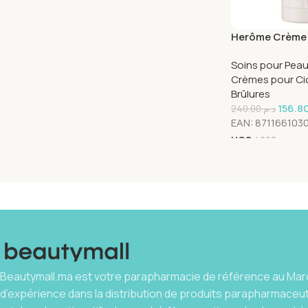
Herôme Crème 
24 Heures – 75 
Soins pour Pea
Crèmes pour Cic
Brûlures
156.8
240.00
د.م.
EAN:
8711661030
UGS
4002
Beautymall.ma est votre parapharmacie de référence au Maro
d’expérience dans la distribution de produits parapharmaceu