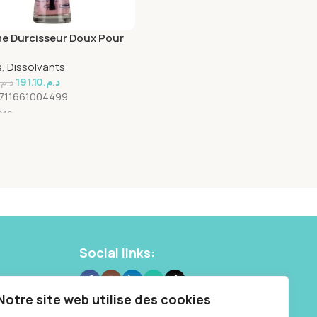
e Durcisseur Doux Pour
 – 10 ml
s
,
Dissolvants
191.10
د.م.
د.م.
711661004499
012
Social links:
 10 87
Notre site web utilise des cookies