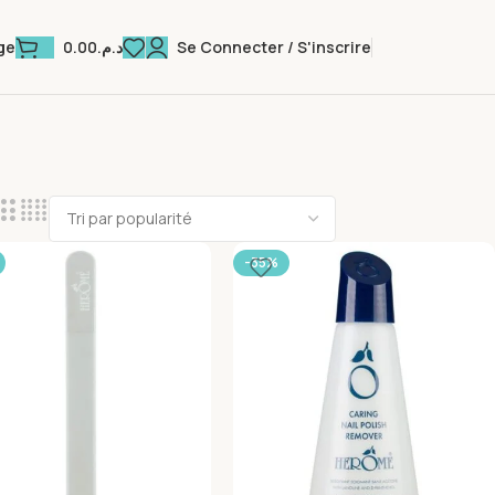
0.00
د.م.
Se Connecter / S'inscrire
ge
-35%