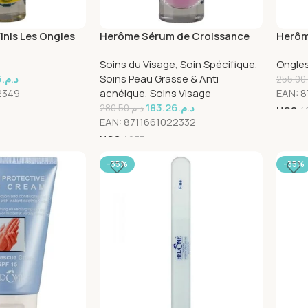
inis Les Ongles
Herôme Sérum de Croissance
Herôme
7 ml
Pour Ongles – 7 ml
Soins du Visage
,
Soin Spécifique
,
Ongle
6
د.م.
Soins Peau Grasse & Anti
255.00
2349
acnéique
,
Soins Visage
EAN:
8
183.26
د.م.
280.50
د.م.
UGS
4
EAN:
8711661022332
UGS
4035
-35%
-35%