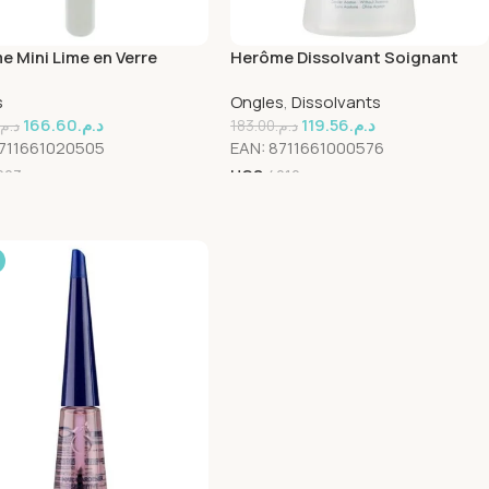
 Mini Lime en Verre
Herôme Dissolvant Soignant
Sans Acétone – 120ml
s
Ongles
,
Dissolvants
166.60
د.م.
119.56
د.م.
د.م.
183.00
د.م.
711661020505
EAN:
8711661000576
023
UGS
4010