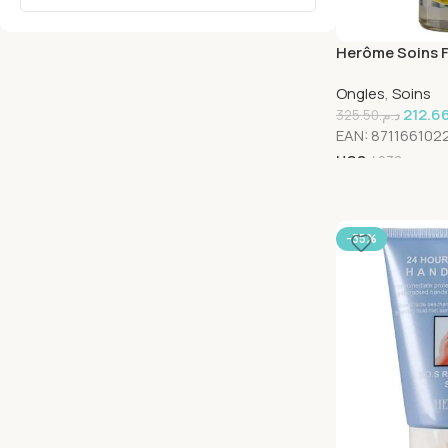
Herôme Soins F
Endommagés – 
Ongles
,
Soins
212.6
325.50
د.م.
EAN:
871166102
UGS
4038
-35%