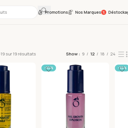
Promotions
Nos Marques
Déstocka
19 sur 19 résultats
Show
9
12
18
24
-35%
-35%