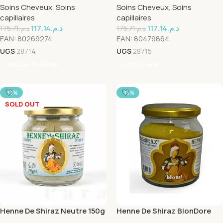
Soins Cheveux
,
Soins
Soins Cheveux
,
Soins
capillaires
capillaires
117.14
د.م.
117.14
د.م.
175.71
د.م.
175.71
د.م.
EAN:
80269274
EAN:
80479864
UGS
28714
UGS
28715
Ajouter Au Panier
Lire La Suite
-33%
-33%
SOLD OUT
Henne De Shiraz Neutre 150g
Henne De Shiraz BlonDore
150g