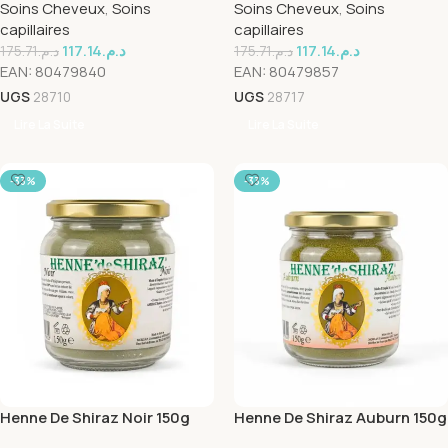
Soins Cheveux
,
Soins
Soins Cheveux
,
Soins
capillaires
capillaires
117.14
د.م.
117.14
د.م.
175.71
د.م.
175.71
د.م.
EAN:
80479840
EAN:
80479857
UGS
28710
UGS
28717
Lire La Suite
Lire La Suite
-33%
-33%
Henne De Shiraz Noir 150g
Henne De Shiraz Auburn 150g