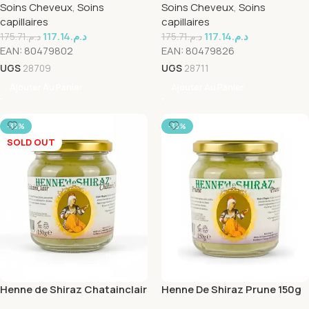
Soins Cheveux
,
Soins
Soins Cheveux
,
Soins
capillaires
capillaires
117.14
د.م.
117.14
د.م.
175.71
د.م.
175.71
د.م.
EAN:
80479802
EAN:
80479826
UGS
28709
UGS
28711
Ajouter Au Panier
Ajouter Au Panier
-33%
-33%
SOLD OUT
Henne de Shiraz Chatainclair
Henne De Shiraz Prune 150g
150g