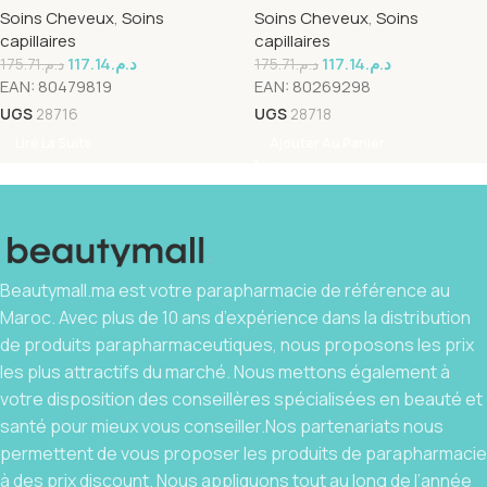
Soins Cheveux
,
Soins
Soins Cheveux
,
Soins
capillaires
capillaires
117.14
د.م.
117.14
د.م.
175.71
د.م.
175.71
د.م.
EAN:
80479819
EAN:
80269298
UGS
28716
UGS
28718
Lire La Suite
Ajouter Au Panier
Beautymall.ma est votre parapharmacie de référence au
Maroc. Avec plus de 10 ans d’expérience dans la distribution
de produits parapharmaceutiques, nous proposons les prix
les plus attractifs du marché. Nous mettons également à
votre disposition des conseillères spécialisées en beauté et
santé pour mieux vous conseiller.Nos partenariats nous
permettent de vous proposer les produits de parapharmacie
à des prix discount. Nous appliquons tout au long de l’année