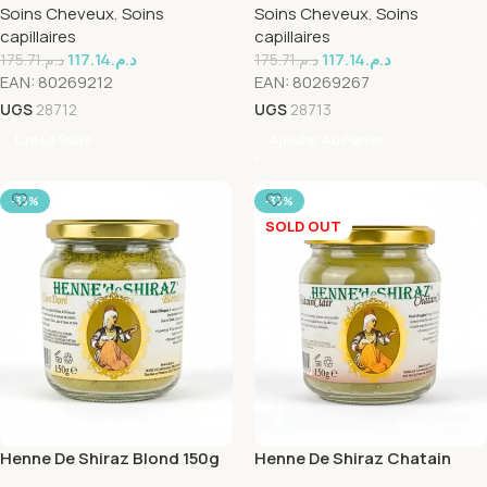
Soins Cheveux
,
Soins
Soins Cheveux
,
Soins
capillaires
capillaires
117.14
د.م.
117.14
د.م.
175.71
د.م.
175.71
د.م.
EAN:
80269212
EAN:
80269267
UGS
28712
UGS
28713
Lire La Suite
Ajouter Au Panier
-33%
-33%
SOLD OUT
Henne De Shiraz Blond 150g
Henne De Shiraz Chatain
150g