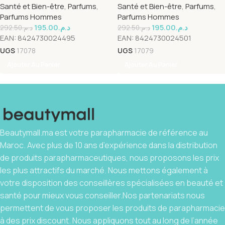
Santé et Bien-être
,
Parfums
,
Santé et Bien-être
,
Parfums
,
ML
Parfums Hommes
Parfums Hommes
195.00
د.م.
195.00
د.م.
292.50
د.م.
292.50
د.م.
EAN:
8424730024495
EAN:
8424730024501
UGS
17078
UGS
17079
Ajouter Au Panier
Ajouter Au Panier
Beautymall.ma est votre parapharmacie de référence au
Maroc. Avec plus de 10 ans d’expérience dans la distribution
de produits parapharmaceutiques, nous proposons les prix
les plus attractifs du marché. Nous mettons également à
votre disposition des conseillères spécialisées en beauté et
santé pour mieux vous conseiller.Nos partenariats nous
permettent de vous proposer les produits de parapharmacie
à des prix discount. Nous appliquons tout au long de l’année