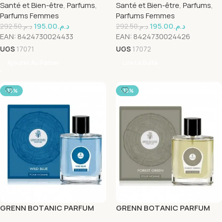
Santé et Bien-être
,
Parfums
,
Santé et Bien-être
,
Parfums
,
Parfums Femmes
Parfums Femmes
195.00
د.م.
195.00
د.م.
292.50
د.م.
292.50
د.م.
EAN:
8424730024433
EAN:
8424730024426
UGS
17071
UGS
17072
Ajouter Au Panier
Lire La Suite
-33%
-33%
GRENN BOTANIC PARFUM
GRENN BOTANIC PARFUM
WILD BLUE HOMME 100 ML
FOREST GREEN HOMME 100