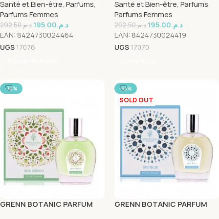
Santé et Bien-être
,
Parfums
,
Santé et Bien-être
,
Parfums
,
ML
Parfums Femmes
Parfums Femmes
195.00
د.م.
195.00
د.م.
292.50
د.م.
292.50
د.م.
EAN:
8424730024464
EAN:
8424730024419
UGS
17076
UGS
17070
Ajouter Au Panier
Lire La Suite
-33%
-33%
SOLD OUT
GRENN BOTANIC PARFUM
GRENN BOTANIC PARFUM
SEA GREEN FEMME 100 ML
SKY BLUE FEMME 100 ML