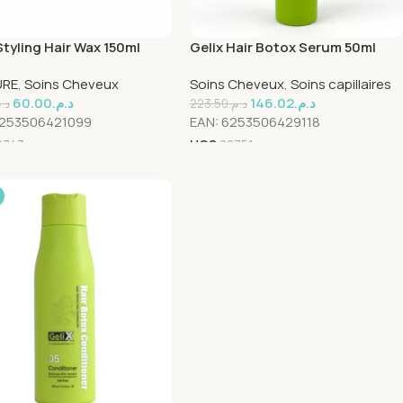
Styling Hair Wax 150ml
Gelix Hair Botox Serum 50ml
URE
,
Soins Cheveux
Soins Cheveux
,
Soins capillaires
60.00
د.م.
146.02
د.م.
د..
223.50
د.م.
253506421099
EAN:
6253506429118
8743
UGS
28751