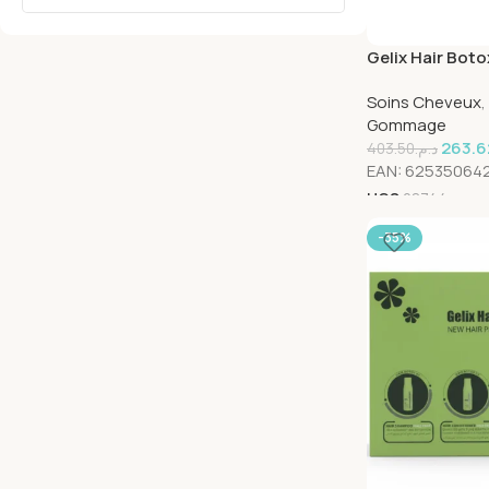
Gelix Hair Boto
500ml
Soins Cheveux
,
Gommage
263.6
403.50
د.م.
EAN:
62535064
UGS
28744
-35%