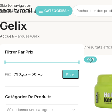
Skip to navigation
CATÉGORIES
Skip to main content
Gelix
Accueil
Marques
Gelix
7 résultats affi
Filtrer Par Prix
-35%
Prix :
د.م.790
—
د.م.60
Filtrer
Catégories De Produits
Sélectionner une catégorie