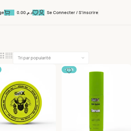
0.00
د.م.
Se Connecter / S'inscrire
ge
-35%