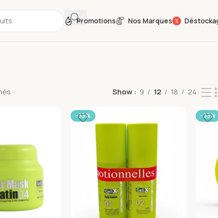
Promotions
Nos Marques
Déstocka
chés
Show
9
12
18
24
-33%
-33%