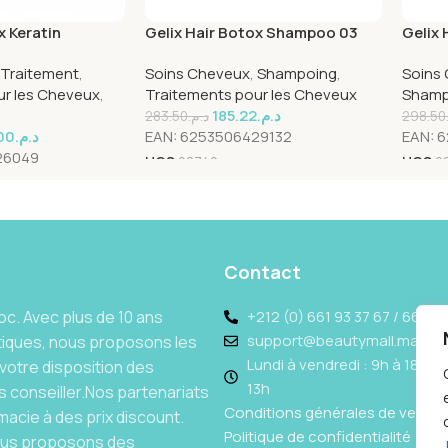
x Keratin
Gelix Hair Botox Shampoo 03
Gelix 
k+ Serum +
500ml
500ml
Traitement
,
Soins Cheveux
,
Shampoing
,
Soins
ck
ur les Cheveux
,
Traitements pour les Cheveux
Shamp
185.22
د.م.
283.50
د.م.
298.50
00
د.م.
EAN:
6253506429132
EAN:
6
26049
UGS
28742
UGS
2
Contact
c. Avec plus de 10 ans
+212 (0) 661 93 37 67 / 662 69
support@beautymall.ma
tiques, nous proposons les
Lundi à vendredi : 9h à 18h - 
votre disposition des
13h
 conseiller.Nos partenariats
Conditions générales de vente
acie à des prix discount.
Politique de confidentialité
Nous proposons des