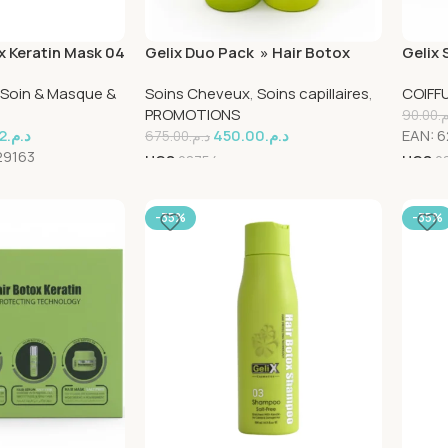
x Keratin Mask 04
Gelix Duo Pack » Hair Botox
Gelix 
shampoing 01+Hair Botox
Soin & Masque &
Soins Cheveux
,
Soins capillaires
,
COIFF
Keratin 02″
PROMOTIONS
90.00
م
2
د.م.
450.00
د.م.
EAN:
6
675.00
د.م.
29163
UGS
28754
UGS
2
-35%
-35%