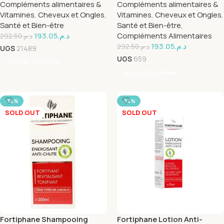
Compléments alimentaires &
Compléments alimentaires &
Vitamines
,
Cheveux et Ongles
,
Vitamines
,
Cheveux et Ongles
,
Santé et Bien-être
Santé et Bien-être
,
193.05
د.م.
Compléments Alimentaires
292.50
د.م.
193.05
د.م.
292.50
د.م.
UGS
21489
UGS
659
Ajouter Au Panier
Ajouter Au Panier
-34%
-34%
SOLD OUT
SOLD OUT
Fortiphane Shampooing
Fortiphane Lotion Anti-