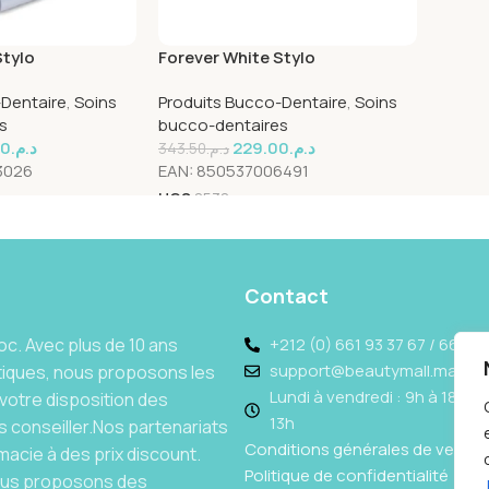
Stylo
Forever White Stylo
L
Blanchiment Rapide
-Dentaire
,
Soins
Produits Bucco-Dentaire
,
Soins
s
bucco-dentaires
00
د.م.
229.00
د.م.
343.50
د.م.
3026
EAN:
850537006491
UGS
8538
Contact
c. Avec plus de 10 ans
+212 (0) 661 93 37 67 / 662 69
support@beautymall.ma
tiques, nous proposons les
Lundi à vendredi : 9h à 18h - 
votre disposition des
13h
 conseiller.Nos partenariats
Conditions générales de vente
acie à des prix discount.
Politique de confidentialité
Nous proposons des