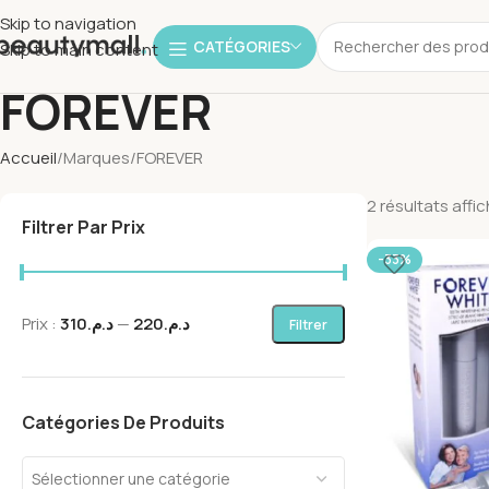
Skip to navigation
CATÉGORIES
Skip to main content
FOREVER
Accueil
Marques
FOREVER
2 résultats affi
Filtrer Par Prix
-33%
Prix :
د.م.310
—
د.م.220
Filtrer
Catégories De Produits
Sélectionner une catégorie