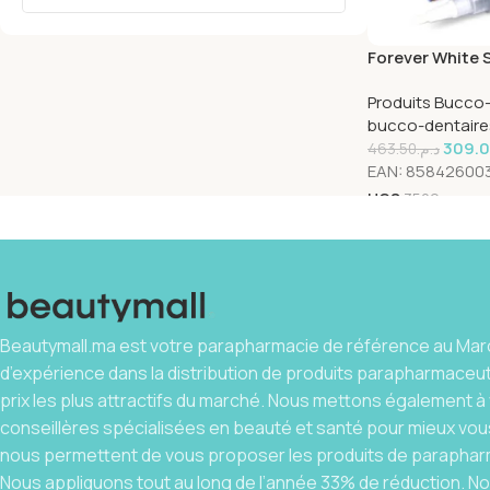
Forever White 
Blanchiment X
Produits Bucco
bucco-dentaire
309.
463.50
د.م.
EAN:
85842600
UGS
3509
Beautymall.ma est votre parapharmacie de référence au Maro
d’expérience dans la distribution de produits parapharmaceu
prix les plus attractifs du marché. Nous mettons également à 
conseillères spécialisées en beauté et santé pour mieux vous
nous permettent de vous proposer les produits de parapharm
Nous appliquons tout au long de l’année 33% de réduction. 