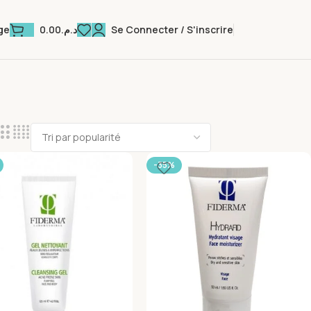
0.00
د.م.
Se Connecter / S'inscrire
ge
-35%