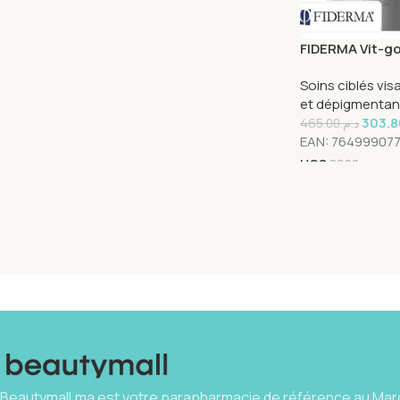
FIDERMA Vit-g
Regulatrice 50
Soins ciblés vis
et dépigmentan
303.8
465.00
د.م.
EAN:
764999077
UGS
8600
Beautymall.ma est votre parapharmacie de référence au Maro