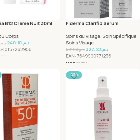
ma B12 Creme Nuit 30ml
Fiderma Clarifid Serum
Depigmentant Nuit 30ml
du Corps
Soins du Visage
,
Soin Spécifique
,
240.10
د.م.
Soins Visage
د.م.
640157262956
327.32
د.م.
501.00
د.م.
EAN:
7649990771236
5539
UGS
17351
-35%