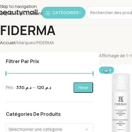
Skip to navigation
CATÉGORIES
Skip to main content
FIDERMA
Accueil
Marques
FIDERMA
Affichage de 1–1
Filtrer Par Prix
-35%
Prix :
د.م.330
—
د.م.120
Filtrer
Catégories De Produits
Sélectionner une catégorie