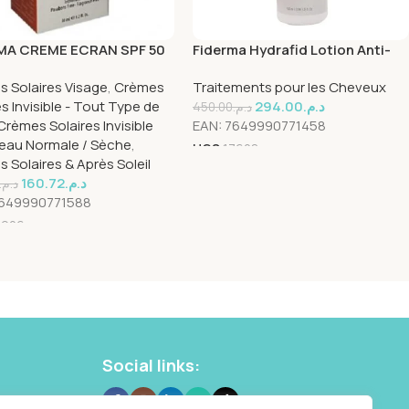
MA CREME ECRAN SPF 50
Fiderma Hydrafid Lotion Anti-
IBLE 50ML
chute 100ml
 Solaires Visage
,
Crèmes
Traitements pour les Cheveux
es Invisible - Tout Type de
294.00
د.م.
450.00
د.م.
Crèmes Solaires Invisible
EAN:
7649990771458
eau Normale / Sèche
,
UGS
17608
 Solaires & Après Soleil
160.72
د.م.
د.م.
649990771588
7926
Social links:
 10 87