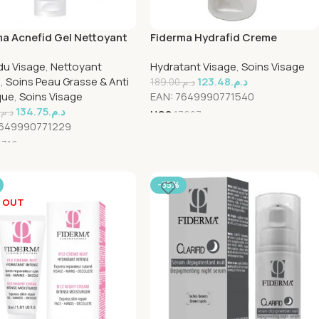
ma Acnefid Gel Nettoyant
Fiderma Hydrafid Creme
ant 200ml
Hydratant Visage 50ml
du Visage
,
Nettoyant
Hydratant Visage
,
Soins Visage
e
,
Soins Peau Grasse & Anti
123.48
د.م.
189.00
د.م.
que
,
Soins Visage
EAN:
7649990771540
134.75
د.م.
د.م.
UGS
17607
649990771229
9316
-35%
 OUT