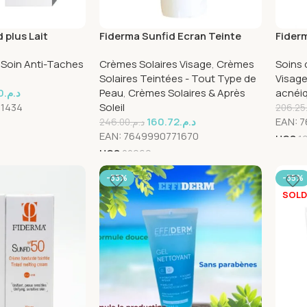
 plus Lait
Fiderma Sunfid Ecran Teinte
Fider
ntensif 100ml
Spf50 50ml
Purifi
,
Soin Anti-Taches
Crèmes Solaires Visage
,
Crèmes
Soins 
Solaires Teintées - Tout Type de
Visag
0
د.م.
Peau
,
Crèmes Solaires & Après
acnéi
1434
Soleil
206.25
160.72
د.م.
EAN:
7
246.00
د.م.
EAN:
7649990771670
UGS
1
UGS
22969
-33%
-35%
SOLD