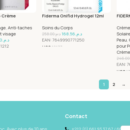
o Crème
Fiderma Onifid Hydrogel 12ml
FIDER
ml
INVIS
age
,
Anti-taches
Soins du Corps
Crèmes
t visage
168.56
د.م.
Solair
258.00
د.م.
0
د.م.
EAN:
7649990771250
Peau
,
1212
pour P
UGS
19133
Crèmes
246.00
EAN:
7
UGS
1
1
2
→
Contact
c. Avec plus de 10 ans
+212 (0) 661 93 37 67 / 662 69