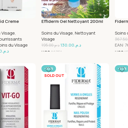
fid Creme
Effiderm Gel Nettoyant 200ml
Fider
ge 50ml+Sunfid
 Visage
,
Soins du Visage
,
Nettoyant
Soins 
ack
ourrissants
Visage
367.50
oins du Visage
130.00
د.م.
EAN:
7
195.00
د.م.
0
د.م.
UGS
26751
UGS
1
-35%
-35%
SOLD OUT