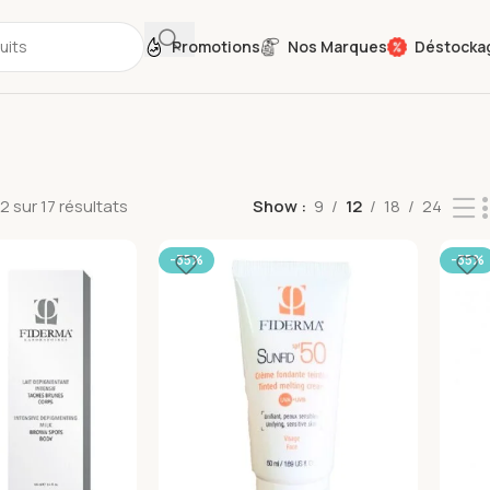
Promotions
Nos Marques
Déstocka
2 sur 17 résultats
Show
9
12
18
24
-35%
-35%