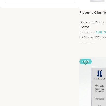
Fiderma Clarifid
Depigmentant I
Soins du Corps
Corps
308.7
472.50
د.م.
EAN:
764999077
UGS
1415
-33%