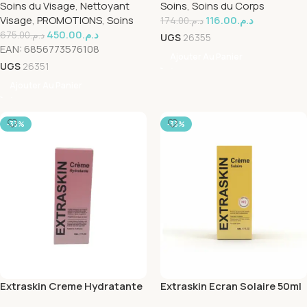
Soins du Visage
,
Nettoyant
Soins
,
Soins du Corps
hydratant 50ml+Creme
Visage
,
PROMOTIONS
,
Soins
116.00
د.م.
Solaire 50ml
174.00
د.م.
450.00
د.م.
675.00
د.م.
UGS
26355
EAN:
6856773576108
Ajouter Au Panier
UGS
26351
Ajouter Au Panier
-33%
-33%
Extraskin Creme Hydratante
Extraskin Ecran Solaire 50ml
50ml