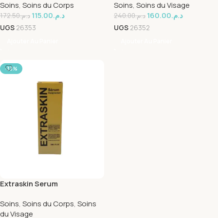
Soins
,
Soins du Corps
Soins
,
Soins du Visage
115.00
د.م.
160.00
د.م.
172.50
د.م.
240.00
د.م.
UGS
26353
UGS
26352
Ajouter Au Panier
Ajouter Au Panier
-33%
Extraskin Serum
Depigmentant 30ml
Soins
,
Soins du Corps
,
Soins
du Visage