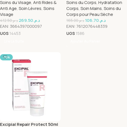
Soins du Visage
,
Anti Rides &
Soins du Corps
,
Hydratation
Anti Age
,
Soin Lèvres
,
Soins
Corps
,
Soin Mains
,
Soins du
Visage
Corps pour Peau Sèche
269.50
د.م.
106.70
د.م.
412.50
د.م.
165.00
د.م.
EAN:
3664397000097
EAN:
7612076448339
UGS
14453
UGS
1586
Lire La Suite
Ajouter Au Panier
-35%
Excipial Repair Protect 50ml