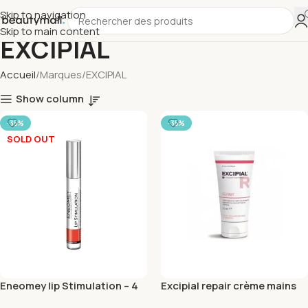
Skip to navigation
Skip to main content
EXCIPIAL
Accueil
Marques
EXCIPIAL
Show column
-35%
-35%
SOLD OUT
Eneomey lip Stimulation – 4
Excipial repair crème mains
ml
50ml