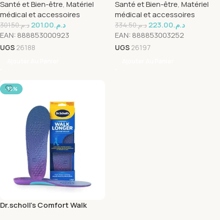
Santé et Bien-être
,
Matériel
Santé et Bien-être
,
Matériel
médical et accessoires
médical et accessoires
201.00
د.م.
223.00
د.م.
301.50
د.م.
334.50
د.م.
EAN:
888853000923
EAN:
888853003252
UGS
26188
UGS
26197
Ajouter Au Panier
Ajouter Au Panier
-33%
Dr.scholl’s Comfort Walk
Longer Insole Men’s