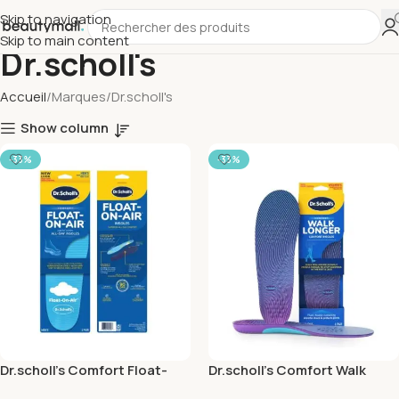
Skip to navigation
Skip to main content
Dr.scholl's
Accueil
Marques
Dr.scholl's
Show column
-33%
-33%
Dr.scholl’s Comfort Float-
Dr.scholl’s Comfort Walk
On-Air Men’s
Longer Insole Women’s