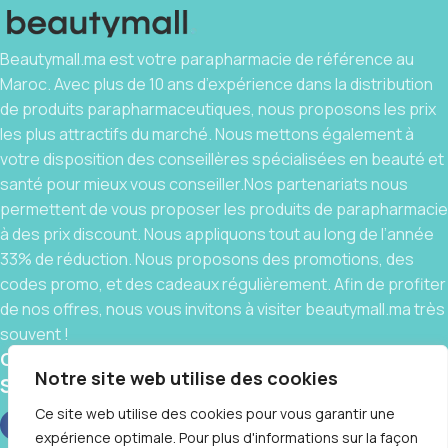
Beautymall.ma est votre parapharmacie de référence au
Maroc. Avec plus de 10 ans d’expérience dans la distribution
de produits parapharmaceutiques, nous proposons les prix
les plus attractifs du marché. Nous mettons également à
votre disposition des conseillères spécialisées en beauté et
santé pour mieux vous conseiller.Nos partenariats nous
permettent de vous proposer les produits de parapharmacie
à des prix discount. Nous appliquons tout au long de l’année
33% de réduction. Nous proposons des promotions, des
codes promo, et des cadeaux régulièrement. Afin de profiter
de nos offres, nous vous invitons à visiter beautymall.ma très
souvent !
Contact
Notre site web utilise des cookies
Social links:
Ce site web utilise des cookies pour vous garantir une
expérience optimale. Pour plus d'informations sur la façon