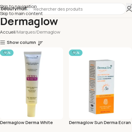
Skip to navigation
Skip to main content
Dermaglow
Accueil
Marques
Dermaglow
Show column
-33%
-33%
Dermaglow Derma White
Dermaglow Sun Derma Ecran
Creme Eclaircissante 40ml
Invisible Spf50+ 50ml