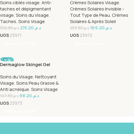
Soins ciblés visage
,
Anti-
Crèmes Solaires Visage
,
taches et dépigmentant
Crèmes Solaires Invisible -
visage
,
Soins du Visage
,
Tout Type de Peau
,
Crèmes
Taches
,
Soins Visage
Solaires & Après Soleil
215.20
د.م.
169.20
د.م.
322.80
د.م.
253.80
د.م.
UGS
23971
UGS
23972
Ajouter Au Panier
Ajouter Au Panier
-33%
Dermaglow Skingel Gel
Micro-Peeling
Soins du Visage
,
Nettoyant
Visage
,
Soins Peau Grasse &
Anti acnéique
,
Soins Visage
98.20
د.م.
147.30
د.م.
UGS
23973
Ajouter Au Panier