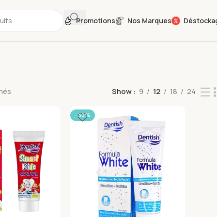
Promotions
Nos Marques
Déstocka
chés
Show
9
12
18
24
-33%