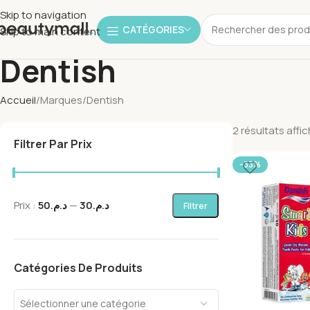
Skip to navigation
CATÉGORIES
Skip to main content
Dentish
Accueil
Marques
Dentish
2 résultats affi
Filtrer Par Prix
-33%
Prix :
د.م.50
—
د.م.30
Filtrer
Catégories De Produits
Sélectionner une catégorie