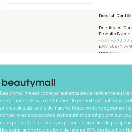
Dentish Dentifr
75ml
Dentifrices
,
Dent
Produits Bucco
30.00
م
45.00
د.م.
EAN:
869741744
UGS
30675
Beautymall.ma est votre parapharmacie de référence au Maro
d’expérience dans la distribution de produits parapharmaceu
prix les plus attractifs du marché. Nous mettons également à 
conseillères spécialisées en beauté et santé pour mieux vous
nous permettent de vous proposer les produits de parapharm
Nous appliquons tout au long de l’année 33% de réduction. 