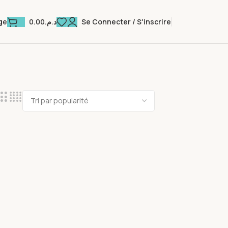
0.00
د.م.
Se Connecter / S'inscrire
ge