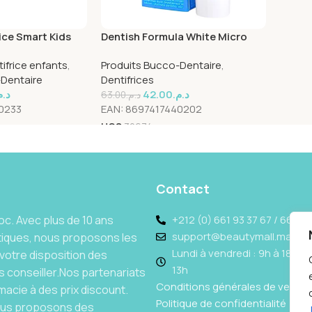
ice Smart Kids
Dentish Formula White Micro
Particles 120g
ifrice enfants
,
Produits Bucco-Dentaire
,
-Dentaire
Dentifrices
د..
42.00
د.م.
63.00
د.م.
0233
EAN:
8697417440202
UGS
30674
Contact
c. Avec plus de 10 ans
+212 (0) 661 93 37 67 / 662 69
support@beautymall.ma
tiques, nous proposons les
Lundi à vendredi : 9h à 18h - 
votre disposition des
13h
 conseiller.Nos partenariats
Conditions générales de vente
acie à des prix discount.
Politique de confidentialité
Nous proposons des