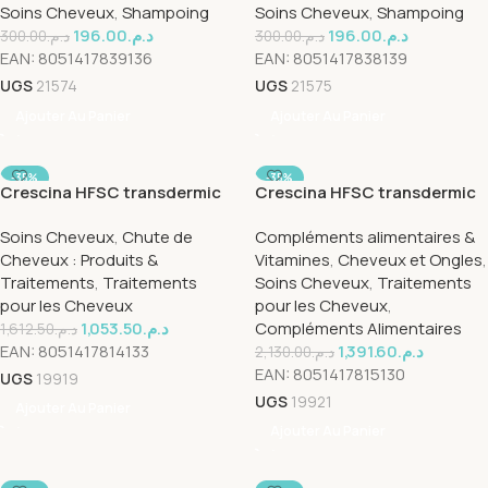
Soins Cheveux
,
Shampoing
Soins Cheveux
,
Shampoing
196.00
د.م.
196.00
د.م.
300.00
د.م.
300.00
د.م.
EAN:
8051417839136
EAN:
8051417838139
UGS
21574
UGS
21575
Ajouter Au Panier
Ajouter Au Panier
-35%
-35%
Crescina HFSC transdermic
Crescina HFSC transdermic
500 woman Traitement Anti
1300 woman 20*3.5ml
Soins Cheveux
,
Chute de
Compléments alimentaires &
Chute 20*3.5ml
Cheveux : Produits &
Vitamines
,
Cheveux et Ongles
,
Traitements
,
Traitements
Soins Cheveux
,
Traitements
pour les Cheveux
pour les Cheveux
,
1,053.50
د.م.
Compléments Alimentaires
1,612.50
د.م.
EAN:
8051417814133
1,391.60
د.م.
2,130.00
د.م.
EAN:
8051417815130
UGS
19919
UGS
19921
Ajouter Au Panier
Ajouter Au Panier