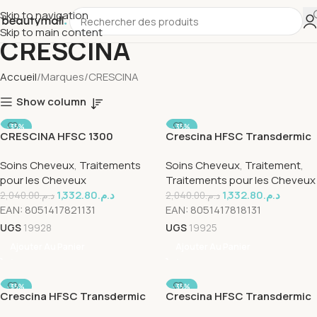
Skip to navigation
Skip to main content
CRESCINA
Accueil
Marques
CRESCINA
Show column
-35%
-35%
CRESCINA HFSC 1300
Crescina HFSC Transdermic
FEMME 20 AMPOULES
Complet 1300 Man
Soins Cheveux
,
Traitements
Soins Cheveux
,
Traitement
,
10+10×3.5ml
pour les Cheveux
Traitements pour les Cheveux
1,332.80
د.م.
1,332.80
د.م.
2,040.00
د.م.
2,040.00
د.م.
EAN:
8051417821131
EAN:
8051417818131
UGS
19928
UGS
19925
Ajouter Au Panier
Ajouter Au Panier
-35%
-35%
Crescina HFSC Transdermic
Crescina HFSC Transdermic
Shampoing Women 200ml
Shampoing Man 200ml