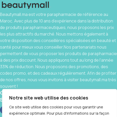
Beautymall.ma est votre parapharmacie de référence au
Maroc. Avec plus de 10 ans d’expérience dans la distribution
de produits parapharmaceutiques, nous proposons les prix
les plus attractifs du marché. Nous mettons également à
votre disposition des conseillères spécialisées en beauté et
santé pour mieux vous conseiller.Nos partenariats nous
permettent de vous proposer les produits de parapharmacie
à des prix discount. Nous appliquons tout au long de l’année
33% de réduction. Nous proposons des promotions, des
codes promo, et des cadeaux régulièrement. Afin de profiter
de nos offres, nous vous invitons à visiter beautymall.ma très
souvent !
Contact
Notre site web utilise des cookies
Social links:
Ce site web utilise des cookies pour vous garantir une
expérience optimale. Pour plus d'informations sur la façon