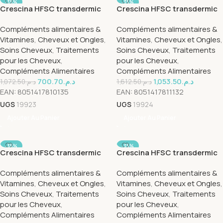
-35%
-35%
Crescina HFSC transdermic
Crescina HFSC transdermic
200 man 20*3.5ml
500 man 20*3.5ml
Compléments alimentaires &
Compléments alimentaires &
Vitamines
,
Cheveux et Ongles
,
Vitamines
,
Cheveux et Ongles
,
Soins Cheveux
,
Traitements
Soins Cheveux
,
Traitements
pour les Cheveux
,
pour les Cheveux
,
Compléments Alimentaires
Compléments Alimentaires
700.70
د.م.
1,053.50
د.م.
1,072.50
د.م.
1,612.50
د.م.
EAN:
8051417810135
EAN:
8051417811132
UGS
19923
UGS
19924
Ajouter Au Panier
Ajouter Au Panier
-35%
-35%
Crescina HFSC transdermic
Crescina HFSC transdermic
complet 200 man
complet 500 woman
Compléments alimentaires &
Compléments alimentaires &
10+10*3.5ml
10+10*3.5ml
Vitamines
,
Cheveux et Ongles
,
Vitamines
,
Cheveux et Ongles
,
Soins Cheveux
,
Traitements
Soins Cheveux
,
Traitements
pour les Cheveux
,
pour les Cheveux
,
Compléments Alimentaires
Compléments Alimentaires