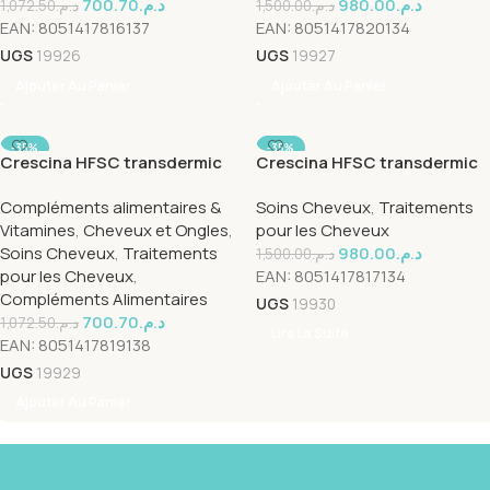
700.70
د.م.
980.00
د.م.
1,072.50
د.م.
1,500.00
د.م.
EAN:
8051417816137
EAN:
8051417820134
UGS
19926
UGS
19927
Ajouter Au Panier
Ajouter Au Panier
-35%
-35%
Crescina HFSC transdermic
Crescina HFSC transdermic
SOLD OUT
complet 200 woman
complet 500 man
Compléments alimentaires &
Soins Cheveux
,
Traitements
10+10*3.5ml
10+10*3.5ml
Vitamines
,
Cheveux et Ongles
,
pour les Cheveux
Soins Cheveux
,
Traitements
980.00
د.م.
1,500.00
د.م.
pour les Cheveux
,
EAN:
8051417817134
Compléments Alimentaires
UGS
19930
700.70
د.م.
1,072.50
د.م.
Lire La Suite
EAN:
8051417819138
UGS
19929
Ajouter Au Panier