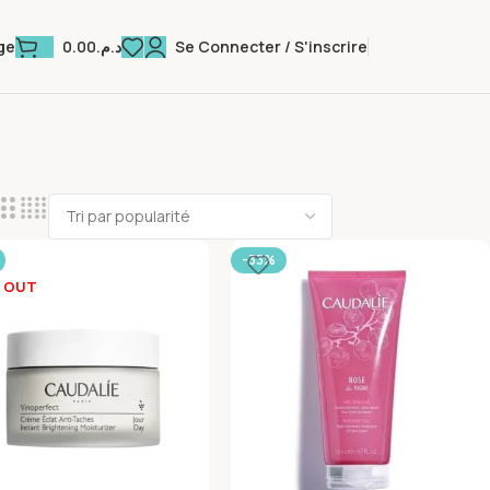
0.00
د.م.
Se Connecter / S'inscrire
ge
-33%
 OUT