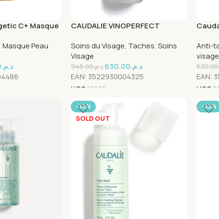
getic C+ Masque
CAUDALIE VINOPERFECT
Cauda
35ml
SÉRUM ÉCLAT ANTI-TACHES 30
Anti-
,
Masque Peau
Soins du Visage
,
Taches
,
Soins
Anti-t
ML
Visage
visage
0
د.م.
630.00
د.م.
945.00
د.م.
630.00
04486
EAN:
3522930004325
EAN:
3
UGS
17530
UGS
2
-33%
-33%
SOLD OUT