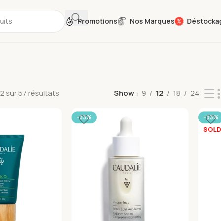
Promotions
Nos Marques
Déstocka
2 sur 57 résultats
Show
9
12
18
24
-33%
-33%
SOLD