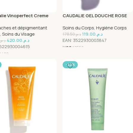
lie Vinoperfect Creme
CAUDALIE GEL DOUCHE ROSE
Taches Niacinamide 50ml
DE VIGNE 200 ML
aches et dépigmentant
Soins du Corps
,
Hygiène Corps
,
Soins du Visage
119.00
د.م.
178.50
د.م.
420.00
د.م.
EAN:
3522930003847
د.م.
522930004615
UGS
17552
6408
-33%