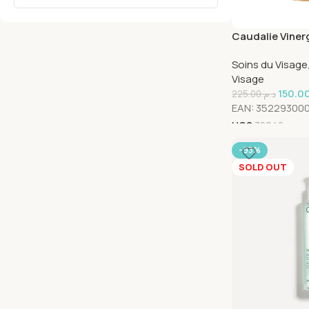
Caudalie Viner
Instant Detox 
Soins du Visage
Visage
150.0
225.00
د.م.
EAN:
35229300
UGS
30942
-93%
SOLD OUT