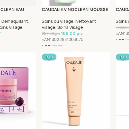
OCLEAN EAU
CAUDALIE VINOCLEAN MOUSSE
CAUDA
ÉMAQUILLANTE
NETTOYANTE FLEUR DE VIGNE
DES V
,
Démaquillant
,
Soins du Visage
,
Nettoyant
Soins 
150 ML
oins Visage
Visage
,
Soins Visage
178.50
0
د.م.
169.00
د.م.
EAN:
3
253.50
د.م.
EAN:
3522931003075
UGS
1
UGS
17537
-33%
-33%