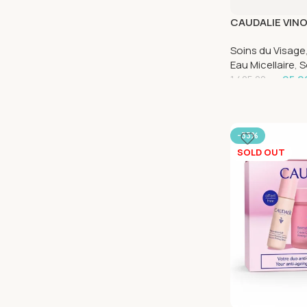
CAUDALIE VIN
MICELLAIRE D
Soins du Visage
100 ML
Eau Micellaire
,
S
95.0
1,425.00
د.م.
-33%
SOLD OUT