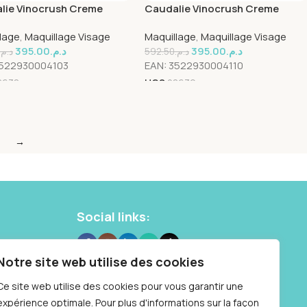
lie Vinocrush Creme
Caudalie Vinocrush Creme
ee 2 30ml
Teintee 3 30ml
lage
,
Maquillage Visage
Maquillage
,
Maquillage Visage
395.00
د.م.
395.00
د.م.
د.م.
592.50
د.م.
522930004103
EAN:
3522930004110
8638
UGS
28639
→
Social links:
 10 87
Notre site web utilise des cookies
Samedi : 9h à
Ce site web utilise des cookies pour vous garantir une
expérience optimale. Pour plus d'informations sur la façon