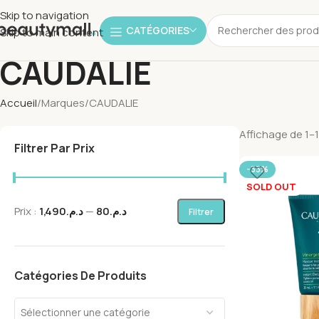
Skip to navigation
CATÉGORIES
Skip to main content
CAUDALIE
Accueil
Marques
CAUDALIE
Affichage de 1–1
Filtrer Par Prix
-33%
SOLD OUT
Prix :
د.م.1,490
—
د.م.80
Filtrer
Catégories De Produits
Sélectionner une catégorie