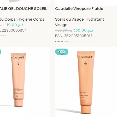
LIE GEL DOUCHE SOLEIL
Caudalie Vinopure Fluide
IGNES 200 ML
Matifiant 60ml
du Corps
,
Hygiène Corps
Soins du Visage
,
Hydratant
119.00
د.م.
Visage
د.م.
522930003854
330.00
د.م.
495.00
د.م.
EAN:
3522931005017
7556
UGS
29408
-33%