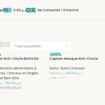
0.00
د.م.
Se Connecter / S'inscrire
ge
-33%
ir Anti-Chute Boite 60
Caphair Masque Anti-Chute
es
200ml
éments alimentaires &
Soins
,
Soins Cheveux
nes
,
Cheveux et Ongles
,
148.00
د.م.
222.00
د.م.
et Bien-être
UGS
26356
155.00
د.م.
د.م.
113755725471
3068