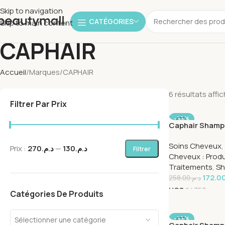
Skip to navigation
CATÉGORIES
Skip to main content
CAPHAIR
Accueil
Marques
CAPHAIR
6 résultats affi
Filtrer Par Prix
-33%
Caphair Shamp
Anti-chte 400
Soins Cheveux
,
Prix :
د.م.270
—
د.م.130
Filtrer
Cheveux : Produ
Traitements
,
Sh
172.0
258.00
د.م.
UGS
24357
Catégories De Produits
-33%
Sélectionner une catégorie