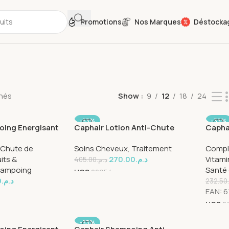
Promotions
Nos Marques
Déstocka
chés
Show
9
12
18
24
-33%
-33%
oing Energisant
Caphair Lotion Anti-Chute
Capha
ml
125ml
Gelul
Chute de
Soins Cheveux
,
Traitement
Compl
its &
270.00
د.م.
Vitami
405.00
د.م.
ampoing
Santé 
UGS
22954
0
د.م.
232.50
EAN:
6
UGS
2
-33%