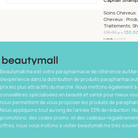
Caphair Shamp
Anti-chte 200m
Soins Cheveux
,
Cheveux : Produ
Traitements
,
Sh
130.0
195.00
د.م.
UGS
22955
Beautymall.ma est votre parapharmacie de référence au Maro
d’expérience dans la distribution de produits parapharmaceu
prix les plus attractifs du marché. Nous mettons également à 
conseillères spécialisées en beauté et santé pour mieux vous
nous permettent de vous proposer les produits de parapharm
Nous appliquons tout au long de l’année 33% de réduction. 
promotions, des codes promo, et des cadeaux régulièrement.
offres, nous vous invitons à visiter beautymall.ma très souven