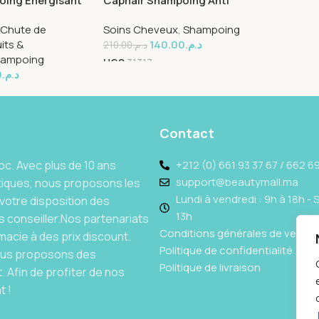
oing Energisant
Caphair Shampoing Anti
l
Pelliculaire 200ml
Chute de
Soins Cheveux
,
Shampoing
its &
140.00
د.م.
210.00
د.م.
ampoing
UGS
31317
0
د.م.
Contact
c. Avec plus de 10 ans
+212 (0) 661 93 37 67 / 662 69
support@beautymall.ma
tiques, nous proposons les
Lundi à vendredi : 9h à 18h - 
votre disposition des
13h
 conseiller.Nos partenariats
Conditions générales de vente
acie à des prix discount.
Politique de confidentialité
Nous proposons des
Politique de livraison
 Afin de profiter de nos
t !