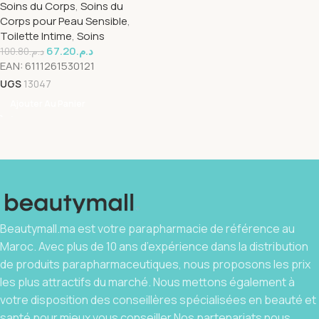
Soins du Corps
,
Soins du
Corps pour Peau Sensible
,
Toilette Intime
,
Soins
67.20
د.م.
100.80
د.م.
EAN:
6111261530121
UGS
13047
Ajouter Au Panier
Beautymall.ma est votre parapharmacie de référence au
Maroc. Avec plus de 10 ans d’expérience dans la distribution
de produits parapharmaceutiques, nous proposons les prix
les plus attractifs du marché. Nous mettons également à
votre disposition des conseillères spécialisées en beauté et
santé pour mieux vous conseiller.Nos partenariats nous