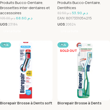
Produits Bucco-Dentaire
,
Produits Bucco-Dentaire
,
40 Pieces
Brossettes inter-dentaires et
Dentifrices
accessoires
53.90
د.م.
82.50
د.م.
68.60
د.م.
EAN:
8017331054215
105.00
د.م.
UGS
23184
UGS
20624
Lire La Suite
Lire La Suite
-35%
-35%
SOLD OUT
Biorepair Brosse à Dents soft
Biorepair Brosse à Dents
Medium