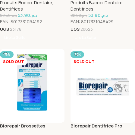
Produits Bucco-Dentaire
,
Produits Bucco-Dentaire
,
Dentifrices
Dentifrices
53.90
د.م.
53.90
د.م.
82.50
د.م.
82.50
د.م.
EAN:
8017331054192
EAN:
8017331048429
UGS
23178
UGS
20623
Lire La Suite
Lire La Suite
-35%
-35%
SOLD OUT
SOLD OUT
Biorepair Brossettes
Biorepair Dentifrice Pro
Interdentaires Jetable Small
White 75ml