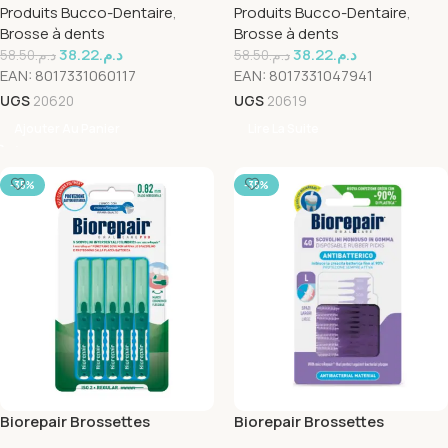
Produits Bucco-Dentaire
,
Produits Bucco-Dentaire
,
Brosse à dents
Brosse à dents
38.22
د.م.
38.22
د.م.
58.50
د.م.
58.50
د.م.
EAN:
8017331060117
EAN:
8017331047941
UGS
20620
UGS
20619
Ajouter Au Panier
Lire La Suite
-35%
-35%
Biorepair Brossettes
Biorepair Brossettes
Interdentaires Reutilisable
Interdentaires Jetable Large