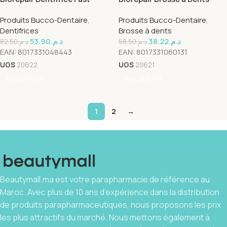
Sensitive Repair 75ml
Super Soft
Produits Bucco-Dentaire
,
Produits Bucco-Dentaire
,
Dentifrices
Brosse à dents
53.90
د.م.
38.22
د.م.
82.50
د.م.
58.50
د.م.
EAN:
8017331048443
EAN:
8017331060131
UGS
20622
UGS
20621
Lire La Suite
Lire La Suite
1
2
→
Beautymall.ma est votre parapharmacie de référence au
Maroc. Avec plus de 10 ans d’expérience dans la distribution
de produits parapharmaceutiques, nous proposons les prix
les plus attractifs du marché. Nous mettons également à