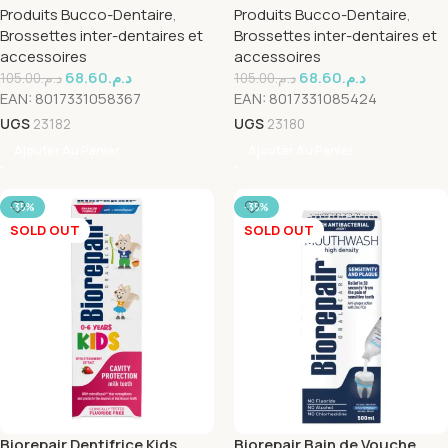
Produits Bucco-Dentaire
,
Produits Bucco-Dentaire
,
0.82mm
40 Pieces
Brossettes inter-dentaires et
Brossettes inter-dentaires et
accessoires
accessoires
68.60
د.م.
68.60
د.م.
105.00
د.م.
105.00
د.م.
EAN:
8017331058367
EAN:
8017331085424
UGS
23182
UGS
23180
Ajouter Au Panier
Ajouter Au Panier
-35%
-35%
SOLD OUT
SOLD OUT
Biorepair Dentifrice Kids
Biorepair Bain de Vouche