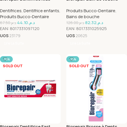
Gout Frais 50ml
Haute Densite 500ml
Dentifrices
,
Dentifrice enfants
,
Produits Bucco-Dentaire
,
Produits Bucco-Dentaire
Bains de bouche
44.10
د.م.
82.32
د.م.
67.50
د.م.
126.00
د.م.
EAN:
8017331097120
EAN:
8017331025925
UGS
23179
UGS
20625
Lire La Suite
Lire La Suite
-35%
-35%
SOLD OUT
SOLD OUT
Biorepair Dentifrice Fast
Biorepair Brosse à Dents