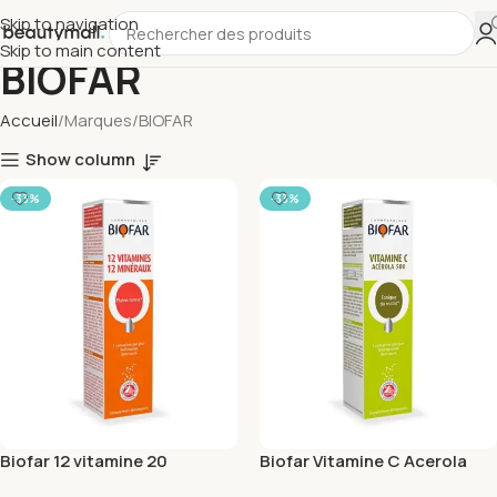
Skip to navigation
Skip to main content
BIOFAR
Accueil
Marques
BIOFAR
Show column
-33%
-33%
Biofar 12 vitamine 20
Biofar Vitamine C Acerola
capsules
500 20 capsules