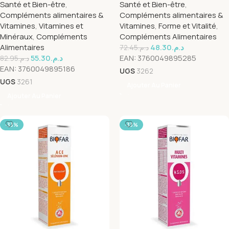
Santé et Bien-être
,
Santé et Bien-être
,
Compléments alimentaires &
Compléments alimentaires &
Vitamines
,
Vitamines et
Vitamines
,
Forme et Vitalité
,
Minéraux
,
Compléments
Compléments Alimentaires
Alimentaires
48.30
د.م.
72.45
د.م.
55.30
د.م.
EAN:
3760049895285
82.95
د.م.
EAN:
3760049895186
UGS
3262
UGS
3261
Ajouter Au Panier
Ajouter Au Panier
-33%
-33%