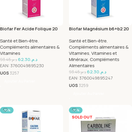
Biofar Fer Acide Folique 20
Biofar Magnésium b6+b2 20
capsules
capsules
Santé et Bien-être
,
Santé et Bien-être
,
Compléments alimentaires &
Compléments alimentaires &
Vitamines
Vitamines
,
Vitamines et
62.30
د.م.
Minéraux
,
Compléments
93.45
د.م.
EAN:
3760049895230
Alimentaires
62.30
د.م.
93.45
د.م.
UGS
3257
EAN:
3760049895247
Ajouter Au Panier
UGS
3259
Ajouter Au Panier
-33%
-27%
SOLD OUT