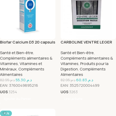
Biofar Calcium D3 20 capsuls
CARBOLINE VENTRE LEGER
30 COMPRIMÉS
Santé et Bien-être
,
Santé et Bien-être
,
Compléments alimentaires &
Compléments alimentaires &
Vitamines
,
Vitamines et
Vitamines
,
Produits pour la
Minéraux
,
Compléments
Digestion
,
Compléments
Alimentaires
Alimentaires
55.30
د.م.
60.83
د.م.
82.95
د.م.
82.95
د.م.
EAN:
3760049895216
EAN:
3525720004499
UGS
3254
UGS
3263
Ajouter Au Panier
Lire La Suite
-33%