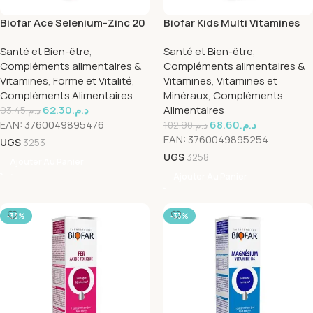
Biofar Ace Selenium-Zinc 20
Biofar Kids Multi Vitamines
capsules
20 capsules
Santé et Bien-être
,
Santé et Bien-être
,
Compléments alimentaires &
Compléments alimentaires &
Vitamines
,
Forme et Vitalité
,
Vitamines
,
Vitamines et
Compléments Alimentaires
Minéraux
,
Compléments
62.30
د.م.
Alimentaires
93.45
د.م.
EAN:
3760049895476
68.60
د.م.
102.90
د.م.
EAN:
3760049895254
UGS
3253
UGS
3258
Ajouter Au Panier
Ajouter Au Panier
-33%
-33%