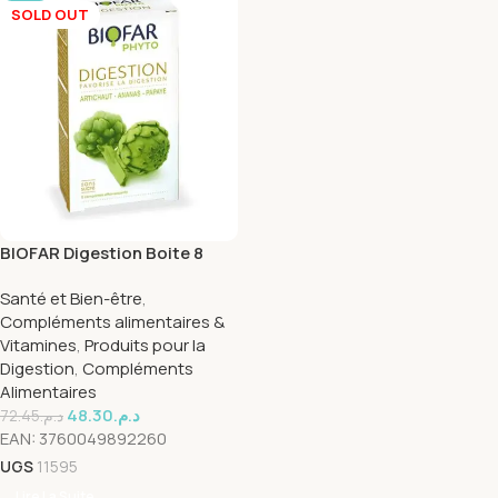
SOLD OUT
BIOFAR Digestion Boite 8
capsules
Santé et Bien-être
,
Compléments alimentaires &
Vitamines
,
Produits pour la
Digestion
,
Compléments
Alimentaires
48.30
د.م.
72.45
د.م.
EAN:
3760049892260
UGS
11595
Lire La Suite