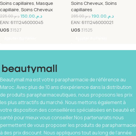
Soins capillaires
,
Masque
Soins Cheveux
,
Soins
capillaire
,
Soins Cheveux
capillaires
150.00
د.م.
190.00
د.م.
225.00
د.م.
285.00
د.م.
EAN:
6111246000045
EAN:
6111246000021
UGS
31527
UGS
31525
Ajouter Au Panier
Ajouter Au Panier
Beautymall.ma est votre parapharmacie de référence au
Maroc. Avec plus de 10 ans d’expérience dans la distribution
de produits parapharmaceutiques, nous proposons les prix
les plus attractifs du marché. Nous mettons également à
votre disposition des conseillères spécialisées en beauté et
santé pour mieux vous conseiller.Nos partenariats nous
permettent de vous proposer les produits de parapharmacie
à des prix discount. Nous appliquons tout au long de l’année