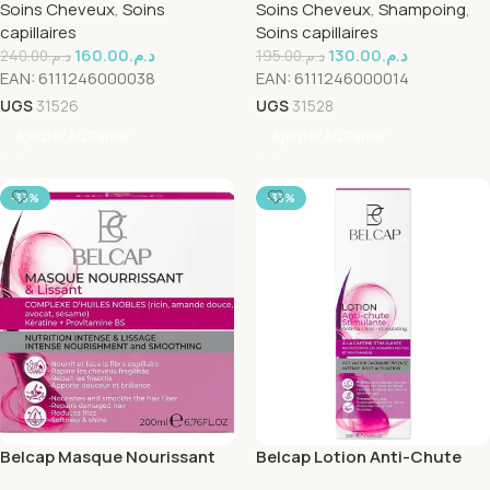
Soins Cheveux
,
Soins
Soins Cheveux
,
Shampoing
,
capillaires
Soins capillaires
160.00
د.م.
130.00
د.م.
240.00
د.م.
195.00
د.م.
EAN:
6111246000038
EAN:
6111246000014
UGS
31526
UGS
31528
Ajouter Au Panier
Ajouter Au Panier
-33%
-33%
Belcap Masque Nourissant
Belcap Lotion Anti-Chute
Lissant 200ml
Stimulante 120ml