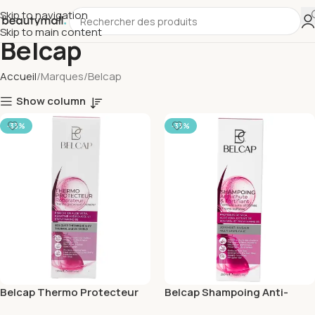
Skip to navigation
Skip to main content
Belcap
Accueil
Marques
Belcap
Show column
-33%
-33%
Belcap Thermo Protecteur
Belcap Shampoing Anti-
Reparateur 120ml
Chute Fortifiant 250ml