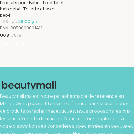
Produits pour Bébé
,
Toilette et
bain bébé
,
Toilette et soin
bébé
28.00
د.م.
42.00
د.م.
EAN:
8030009091411
UGS
17879
Lire La Suite
Beautymall.ma est votre parapharmacie de référence au
Maroc. Avec plus de 10 ans d’expérience dans la distribution
de produits parapharmaceutiques, nous proposons les prix
les plus attractifs du marché. Nous mettons également à
votre disposition des conseillères spécialisées en beauté et
santé pour mieux vous conseiller.Nos partenariats nous