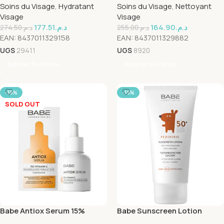
Soins du Visage
,
Hydratant
Soins du Visage
,
Nettoyant
Visage
Visage
177.51
د.م.
164.90
د.م.
274.50
د.م.
255.00
د.م.
EAN:
8437011329158
EAN:
8437011329882
UGS
29411
UGS
8920
Ajouter Au Panier
Ajouter Au Panier
-35%
-35%
SOLD OUT
Babe Antiox Serum 15%
Babe Sunscreen Lotion
Vitamine C 30ml
Pediatric spf50+ 100Ml