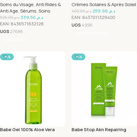
Soins du Visage
,
Anti Rides &
Crèmes Solaires & Après Soleil
Anti Age
,
Sérums
,
Soins
259.96
د.م.
402.00
د.م.
339.50
د.م.
EAN:
8437011329400
525.00
د.م.
EAN:
8436571632128
UGS
4996
UGS
27686
Ajouter Au Panier
Lire La Suite
-35%
-35%
Babe Gel 100% Aloe Vera
Babe Stop Akn Repairing
300ml
Moisturiser 50ml