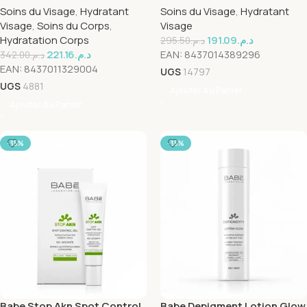
Soins du Visage
,
Hydratant
Soins du Visage
,
Hydratant
Visage
,
Soins du Corps
,
Visage
Hydratation Corps
191.09
د.م.
295.50
د.م.
221.16
د.م.
EAN:
8437014389296
342.00
د.م.
EAN:
8437011329004
UGS
14797
UGS
4881
Ajouter Au Panier
Ajouter Au Panier
-35%
-35%
Babe Stop Akn Spot Control
Babe Depigment Lotion Glow