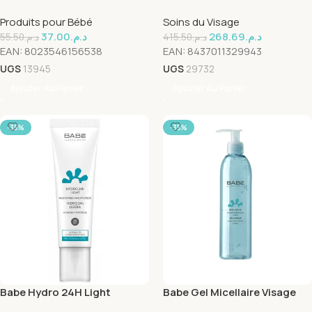
Large 60carre
Wet Skin Spray Spf50+ 200ml
Produits pour Bébé
Soins du Visage
37.00
د.م.
268.69
د.م.
55.50
د.م.
415.50
د.م.
EAN:
8023546156538
EAN:
8437011329943
UGS
13945
UGS
29732
Ajouter Au Panier
Ajouter Au Panier
-35%
-35%
Babe Hydro 24H Light
Babe Gel Micellaire Visage
Spf20+ 50ml