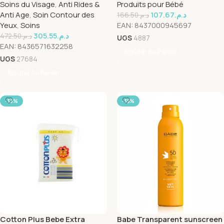
Soins du Visage
,
Anti Rides &
Produits pour Bébé
Anti Age
,
Soin Contour des
107.67
د.م.
166.50
د.م.
Yeux
,
Soins
EAN:
8437000945697
305.55
د.م.
472.50
د.م.
UGS
4887
EAN:
8436571632258
Ajouter Au Panier
UGS
27684
Ajouter Au Panier
-33%
-35%
Cotton Plus Bebe Extra
Babe Transparent sunscreen