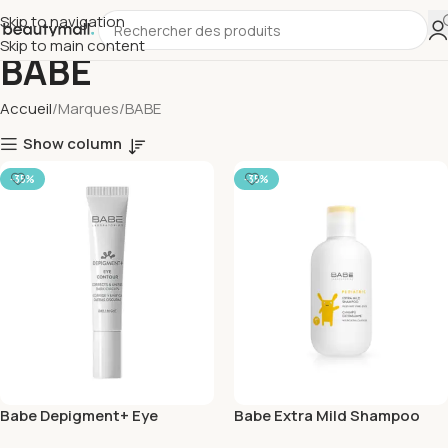
Skip to navigation
Skip to main content
BABE
Accueil
Marques
BABE
Show column
-35%
-35%
Babe Depigment+ Eye
Babe Extra Mild Shampoo
Contour 15ml
Pediatric 200ml