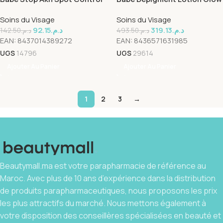
Gel 8ml
Acelerator 150ml
Soins du Visage
Soins du Visage
92.15
د.م.
319.13
د.م.
142.50
د.م.
493.50
د.م.
EAN:
8437014389272
EAN:
8436571631985
UGS
14796
UGS
29614
Ajouter Au Panier
Ajouter Au Panier
1
2
3
→
Beautymall.ma est votre parapharmacie de référence au
Maroc. Avec plus de 10 ans d’expérience dans la distribution
de produits parapharmaceutiques, nous proposons les prix
les plus attractifs du marché. Nous mettons également à
votre disposition des conseillères spécialisées en beauté et