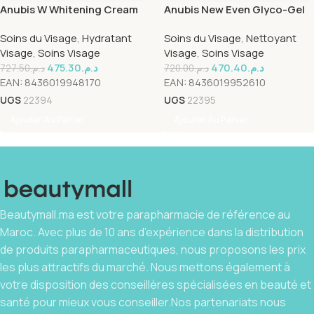
Anubis W Whitening Cream
Anubis New Even Glyco-Gel
60ml
15/10 50ml
Soins du Visage
,
Hydratant
Soins du Visage
,
Nettoyant
Visage
,
Soins Visage
Visage
,
Soins Visage
475.30
د.م.
470.40
د.م.
727.50
د.م.
720.00
د.م.
EAN:
8436019948170
EAN:
8436019952610
UGS
22394
UGS
22395
Ajouter Au Panier
Ajouter Au Panier
Beautymall.ma est votre parapharmacie de référence au
Maroc. Avec plus de 10 ans d’expérience dans la distribution
de produits parapharmaceutiques, nous proposons les prix
les plus attractifs du marché. Nous mettons également à
votre disposition des conseillères spécialisées en beauté et
santé pour mieux vous conseiller.Nos partenariats nous