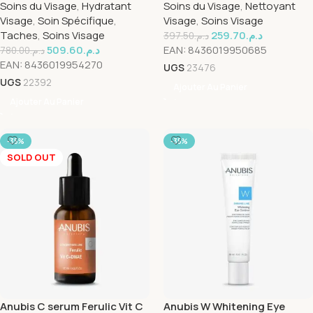
Soins du Visage
,
Hydratant
Soins du Visage
,
Nettoyant
NETTOYANT 250 ML
Visage
,
Soin Spécifique
,
Visage
,
Soins Visage
Taches
,
Soins Visage
259.70
د.م.
397.50
د.م.
509.60
د.م.
EAN:
8436019950685
780.00
د.م.
EAN:
8436019954270
UGS
23476
UGS
22392
Ajouter Au Panier
Ajouter Au Panier
-35%
-35%
SOLD OUT
Anubis C serum Ferulic Vit C
Anubis W Whitening Eye