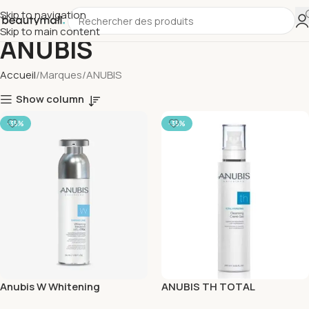
Skip to navigation
Skip to main content
ANUBIS
Accueil
Marques
ANUBIS
Show column
-35%
-35%
Anubis W Whitening
ANUBIS TH TOTAL
Emulsion Melatrx 50ml
HYDRATING GEL CREME