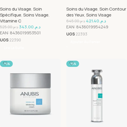
+ DMAE 20ml
Contour 18ml
Soins du Visage
,
Soin
Soins du Visage
,
Soin Contour
Spécifique
,
Soins Visage
,
des Yeux
,
Soins Visage
Vitamine C
421.40
د.م.
645.00
د.م.
343.00
د.م.
EAN:
8436019954249
525.00
د.م.
EAN:
8436019953501
UGS
22393
UGS
22390
Ajouter Au Panier
Lire La Suite
-35%
-35%