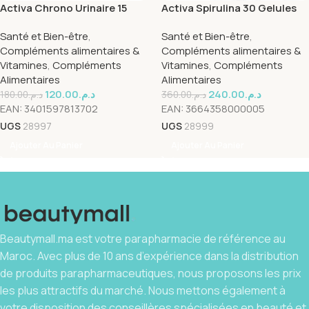
Activa Chrono Urinaire 15
Activa Spirulina 30 Gelules
Gelules
Santé et Bien-être
,
Santé et Bien-être
,
Compléments alimentaires &
Compléments alimentaires &
Vitamines
,
Compléments
Vitamines
,
Compléments
Alimentaires
Alimentaires
120.00
د.م.
240.00
د.م.
180.00
د.م.
360.00
د.م.
EAN:
3401597813702
EAN:
3664358000005
UGS
28997
UGS
28999
Ajouter Au Panier
Ajouter Au Panier
Beautymall.ma est votre parapharmacie de référence au
Maroc. Avec plus de 10 ans d’expérience dans la distribution
de produits parapharmaceutiques, nous proposons les prix
les plus attractifs du marché. Nous mettons également à
votre disposition des conseillères spécialisées en beauté et