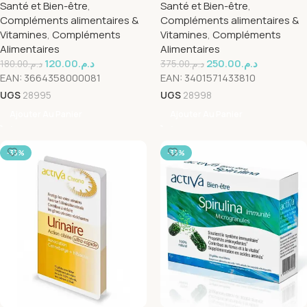
Santé et Bien-être
,
Santé et Bien-être
,
Compléments alimentaires &
Compléments alimentaires &
Vitamines
,
Compléments
Vitamines
,
Compléments
Alimentaires
Alimentaires
120.00
د.م.
250.00
د.م.
180.00
د.م.
375.00
د.م.
EAN:
3664358000081
EAN:
3401571433810
UGS
28995
UGS
28998
Ajouter Au Panier
Ajouter Au Panier
-33%
-33%