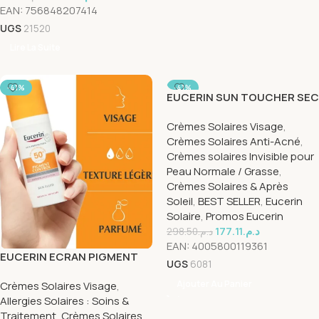
EAN:
756848207414
UGS
21520
Lire La Suite
-41%
-41%
EUCERIN SUN TOUCHER SEC
GEL CRÈME HUILE
Crèmes Solaires Visage
,
CONTROLE SPF50
Crèmes Solaires Anti-Acné
,
Crèmes solaires Invisible pour
Peau Normale / Grasse
,
Crèmes Solaires & Après
Soleil
,
BEST SELLER
,
Eucerin
Solaire
,
Promos Eucerin
177.11
د.م.
298.50
د.م.
EAN:
4005800119361
EUCERIN ECRAN PIGMENT
UGS
6081
CONTROLE SPF 50 + 50 ML
Ajouter Au Panier
Crèmes Solaires Visage
,
Allergies Solaires : Soins &
Traitement
,
Crèmes Solaires