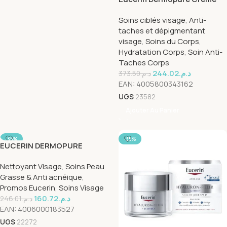
Triple Action 200ml
Soins ciblés visage
,
Anti-
taches et dépigmentant
visage
,
Soins du Corps
,
Hydratation Corps
,
Soin Anti-
Taches Corps
244.02
د.م.
373.50
د.م.
EAN:
4005800343162
UGS
23582
Ajouter Au Panier
-35%
-35%
EUCERIN DERMOPURE
TRIPLE ACTION GEL
Nettoyant Visage
,
Soins Peau
NETTOYANT 150ml
Grasse & Anti acnéique
,
Promos Eucerin
,
Soins Visage
160.72
د.م.
246.01
د.م.
EAN:
4006000183527
UGS
22272