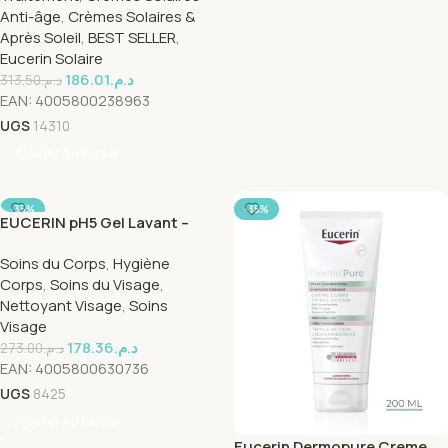
Anti-âge
,
Crèmes Solaires &
Après Soleil
,
BEST SELLER
,
Eucerin Solaire
186.01
د.م.
313.50
د.م.
EAN:
4005800238963
UGS
14310
Ajouter Au Panier
-35%
-35%
EUCERIN pH5 Gel Lavant –
400 ml
Soins du Corps
,
Hygiène
Corps
,
Soins du Visage
,
Nettoyant Visage
,
Soins
Visage
178.36
د.م.
273.00
د.م.
EAN:
4005800630736
UGS
8425
Ajouter Au Panier
Eucerin Dermopure Creme