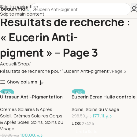
Skip to navigation
Skip to main content
Résultats de recherche :
« Eucerin Anti-
pigment » – Page 3
Accueil
Shop
Résultats de recherche pour “Eucerin Anti-pigment”
Page 3
Show column
-33%
-41%
Ultrasun Anti-Pigmentation
Eucerin Ecran Huile controle
SOLD OUT
SOLD OUT
Hand Cream spf25 75ml
50ml + Hydro-protect
Crèmes Solaires & Après
Soins
,
Soins du Visage
Echantillon + Dermopure
Soleil
,
Crèmes Solaires Corps
177.11
د.م.
Echantillon Pack
298.50
د.م.
& Après Soleil
,
Soins
,
Soins du
UGS
27424
Visage
Lire La Suite
100.00
د.م.
150.00
د.م.