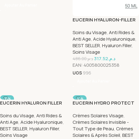
Ajouter Au Panier
EUCERIN HYALURON-FILLER
+ 3x EFFECT Soin de Jour
Soins du Visage
,
Anti Rides &
Peau Sèche SPF 15
Anti Age
,
Acide Hyaluronique
,
BEST SELLER
,
Hyaluron Filler
,
Soins Visage
317.52
د.م.
486.00
د.م.
EAN:
4005800025358
UGS
996
Ajouter Au Panier
-35%
-41%
EUCERIN HYALURON FILLER
EUCERIN HYDRO PROTECT
BOOSTER D’HYDRATATION
SPF 50 + 50 ML
Soins du Visage
,
Anti Rides &
Crèmes Solaires Visage
,
NUIT
Anti Age
,
Acide Hyaluronique
,
Crèmes Solaires Invisible -
BEST SELLER
,
Hyaluron Filler
,
Tout Type de Peau
,
Crèmes
Soins Visage
Solaires & Après Soleil
,
BEST