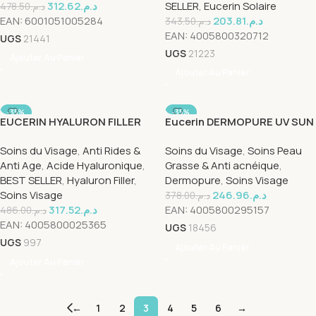
312.62
د.م.
SELLER
,
Eucerin Solaire
478.50
د.م.
EAN:
6001051005284
203.81
د.م.
343.50
د.م.
EAN:
4005800320712
UGS
21441
UGS
21223
Ajouter Au Panier
Ajouter Au Panier
-35%
-35%
EUCERIN HYALURON FILLER
Eucerin DERMOPURE UV SUN
CRÈME NUIT 50ml
FLUID SPF 30
Soins du Visage
,
Anti Rides &
Soins du Visage
,
Soins Peau
Anti Age
,
Acide Hyaluronique
,
Grasse & Anti acnéique
,
BEST SELLER
,
Hyaluron Filler
,
Dermopure
,
Soins Visage
Soins Visage
246.96
د.م.
378.00
د.م.
317.52
د.م.
EAN:
4005800295157
486.00
د.م.
EAN:
4005800025365
UGS
18456
UGS
997
Ajouter Au Panier
Ajouter Au Panier
←
1
2
3
4
5
6
→